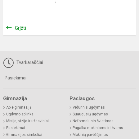
Grįžti
Tvarkaraščiai
Pasiekimai
Gimnazija
Paslaugos
Apie gimnaziją
Vidurinis ugdymas
Ugdymo aplinka
Suaugusių ugdymas
Misija, vizija ir uždaviniai
Neformalusis švietimas
Pasiekimai
Pagalba mokiniams ir tėvams
Gimnazijos simboliai
Mokinių pavėžėjimas