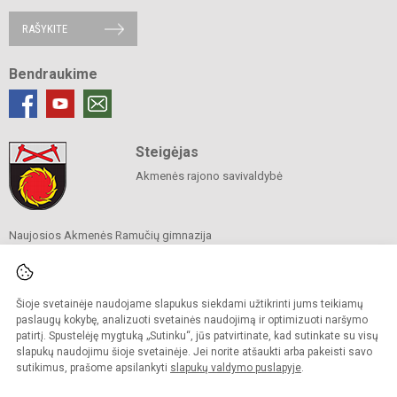
RAŠYKITE
Bendraukime
Steigėjas
Akmenės rajono savivaldybė
Naujosios Akmenės Ramučių gimnazija
Savivaldybės biudžetinė įstaiga
Ramučių g. 5, Naujoji Akmenė 85159
Tel.
+370 425 56 853
El. p.
rastine@ramuciugimnazija.lt
Šioje svetainėje naudojame slapukus siekdami užtikrinti jums teikiamų
Duomenys kaupiami ir saugomi
paslaugų kokybę, analizuoti svetainės naudojimą ir optimizuoti naršymo
Juridinių asmenų registre
patirtį. Spustelėję mygtuką „Sutinku“, jūs patvirtinate, kad sutinkate su visų
Įmonės kodas 300008683
slapukų naudojimu šioje svetainėje. Jei norite atšaukti arba pakeisti savo
sutikimus, prašome apsilankyti
slapukų valdymo puslapyje
.