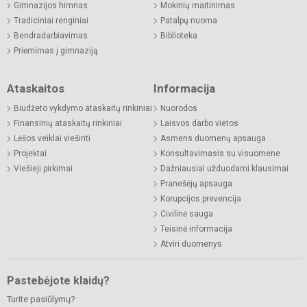
Gimnazijos himnas
Mokinių maitinimas
Tradiciniai renginiai
Patalpų nuoma
Bendradarbiavimas
Biblioteka
Priėmimas į gimnaziją
Ataskaitos
Informacija
Biudžeto vykdymo ataskaitų rinkiniai
Nuorodos
Finansinių ataskaitų rinkiniai
Laisvos darbo vietos
Lėšos veiklai viešinti
Asmens duomenų apsauga
Projektai
Konsultavimasis su visuomene
Viešieji pirkimai
Dažniausiai užduodami klausimai
Pranešėjų apsauga
Korupcijos prevencija
Civilinė sauga
Teisinė informacija
Atviri duomenys
Pastebėjote klaidų?
Turite pasiūlymų?