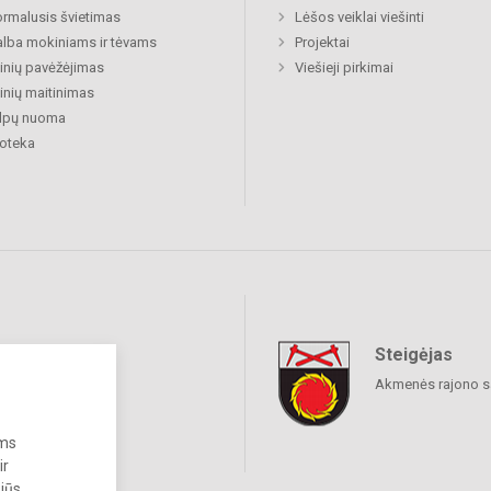
rmalusis švietimas
Lėšos veiklai viešinti
lba mokiniams ir tėvams
Projektai
nių pavėžėjimas
Viešieji pirkimai
nių maitinimas
alpų nuoma
ioteka
Steigėjas
raukime
Akmenės rajono s
ums
ir
 jūs