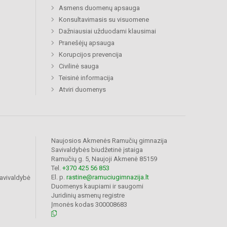
Asmens duomenų apsauga
Konsultavimasis su visuomene
Dažniausiai užduodami klausimai
Pranešėjų apsauga
Korupcijos prevencija
Civilinė sauga
Teisinė informacija
Atviri duomenys
Naujosios Akmenės Ramučių gimnazija
Savivaldybės biudžetinė įstaiga
Ramučių g. 5, Naujoji Akmenė 85159
Tel.
+370 425 56 853
El. p.
rastine@ramuciugimnazija.lt
avivaldybė
Duomenys kaupiami ir saugomi
Juridinių asmenų registre
Įmonės kodas 300008683