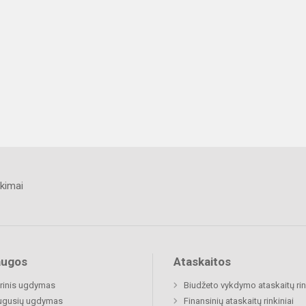
kimai
augos
Ataskaitos
rinis ugdymas
Biudžeto vykdymo ataskaitų rin
ugusių ugdymas
Finansinių ataskaitų rinkiniai