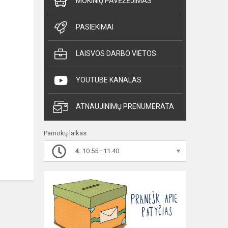
MOKINIŲ PAVĖŽĖJIMAS
PASIEKIMAI
LAISVOS DARBO VIETOS
YOUTUBE KANALAS
ATNAUJINIMŲ PRENUMERATA
Pamokų laikas
4.
10.55—11.40