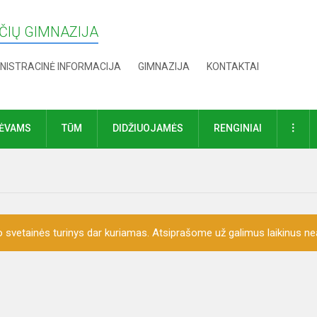
IŲ GIMNAZIJA
NISTRACINĖ INFORMACIJA
GIMNAZIJA
KONTAKTAI
DAU
TĖVAMS
TŪM
DIDŽIUOJAMĖS
RENGINIAI
o svetainės turinys dar kuriamas. Atsiprašome už galimus laikinus nea