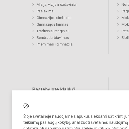
Misija, vizija ir uždaviniai
Nefo
Pasiekimai
Paga
Gimnazijos simboliai
Moki
Gimnazijos himnas
Moki
Tradiciniai renginiai
Pat
Bendradarbiavimas
Bibl
Priėmimas į gimnaziją
Pastebėjote klaidų?
Bend
Turite pasiūlymų?
RAŠYKITE
Šioje svetainėje naudojame slapukus siekdami užtikrinti j
teikiamų paslaugų kokybę, analizuoti svetainės naudojimą 
optimizuoti naršymo patirtį. Spustelėję mygtuką „Sutinku“,