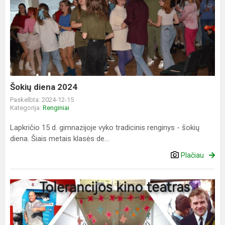
Šokių
diena
2024
Šokių diena 2024
Paskelbta: 2024-12-15
Kategorija:
Renginiai
Lapkričio 15 d. gimnazijoje vyko tradicinis renginys - šokių
diena. Šiais metais klasės de...
Plačiau
Tolerancijos
kino
teatras