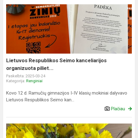
Lietuvos
Respublikos
Seimo
kanceliarijos
organizuota
piliet...
Lietuvos Respublikos Seimo kanceliarijos
organizuota piliet...
Paskelbta: 2025-03-24
Kategorija:
Renginiai
Kovo 12 d. Ramučių gimnazijos I-IV klasių mokiniai dalyvavo
Lietuvos Respublikos Seimo kan...
Plačiau
Žemės
diena