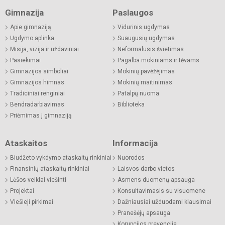
Gimnazija
Paslaugos
Apie gimnaziją
Vidurinis ugdymas
Ugdymo aplinka
Suaugusių ugdymas
Misija, vizija ir uždaviniai
Neformalusis švietimas
Pasiekimai
Pagalba mokiniams ir tėvams
Gimnazijos simboliai
Mokinių pavėžėjimas
Gimnazijos himnas
Mokinių maitinimas
Tradiciniai renginiai
Patalpų nuoma
Bendradarbiavimas
Biblioteka
Priėmimas į gimnaziją
Ataskaitos
Informacija
Biudžeto vykdymo ataskaitų rinkiniai
Nuorodos
Finansinių ataskaitų rinkiniai
Laisvos darbo vietos
Lėšos veiklai viešinti
Asmens duomenų apsauga
Projektai
Konsultavimasis su visuomene
Viešieji pirkimai
Dažniausiai užduodami klausimai
Pranešėjų apsauga
Korupcijos prevencija