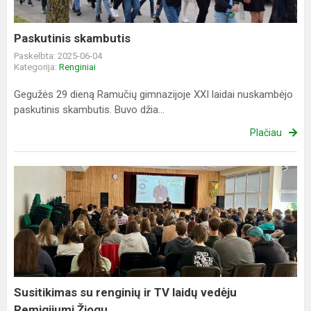
Paskutinis skambutis
Paskelbta: 2025-06-04
Kategorija:
Renginiai
Gegužės 29 dieną Ramučių gimnazijoje XXI laidai nuskambėjo
paskutinis skambutis. Buvo džia...
Plačiau
Susitikimas
su
renginių
ir
TV
laidų
vedėju
Remigijumi
Susitikimas su renginių ir TV laidų vedėju
Žiogu
Remigijumi Žiogu