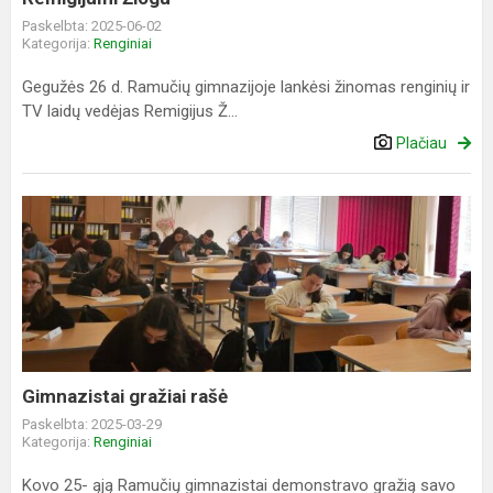
Paskelbta: 2025-06-02
Kategorija:
Renginiai
Gegužės 26 d. Ramučių gimnazijoje lankėsi žinomas renginių ir
TV laidų vedėjas Remigijus Ž...
Plačiau
Gimnazistai
gražiai
rašė
Gimnazistai gražiai rašė
Paskelbta: 2025-03-29
Kategorija:
Renginiai
Kovo 25- ąją Ramučių gimnazistai demonstravo gražią savo