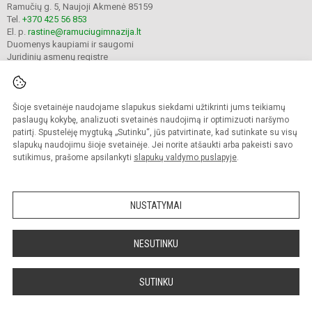
Ramučių g. 5, Naujoji Akmenė 85159
Tel.
+370 425 56 853
El. p.
rastine@ramuciugimnazija.lt
Duomenys kaupiami ir saugomi
Juridinių asmenų registre
Įmonės kodas 300008683
Šioje svetainėje naudojame slapukus siekdami užtikrinti jums teikiamų
© 2024. Naujosios Akmenės Ramučių gimnazija. Visos teisės saugomos.
paslaugų kokybę, analizuoti svetainės naudojimą ir optimizuoti naršymo
Kopijuoti turinį be raštiško įstaigos administracijos sutikimo griežtai draudžiama.
patirtį. Spustelėję mygtuką „Sutinku“, jūs patvirtinate, kad sutinkate su visų
slapukų naudojimu šioje svetainėje. Jei norite atšaukti arba pakeisti savo
Prieinamumo paraiška
Slapukų valdymas
sutikimus, prašome apsilankyti
slapukų valdymo puslapyje
.
Mes kuriame mokykloms
SVETAINESMOKYKLOMS.LT
NUSTATYMAI
NESUTINKU
SUTINKU