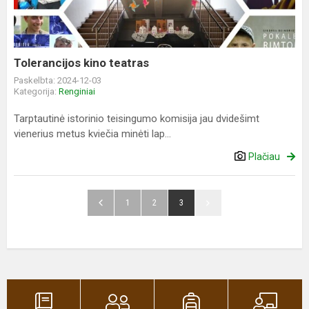
Tolerancijos kino teatras
Paskelbta: 2024-12-03
Kategorija:
Renginiai
Tarptautinė istorinio teisingumo komisija jau dvidešimt
vienerius metus kviečia minėti lap...
Plačiau
1
2
3