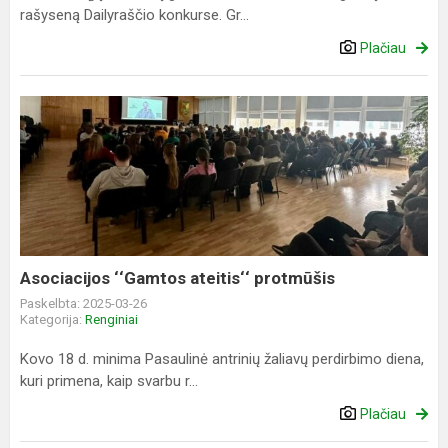
rašyseną Dailyraščio konkurse. Gr...
Plačiau
Asociacijos
‘‘Gamtos
ateitis‘‘
protmūšis
Asociacijos ‘‘Gamtos ateitis‘‘ protmūšis
Paskelbta: 2025-03-26
Kategorija:
Renginiai
Kovo 18 d. minima Pasaulinė antrinių žaliavų perdirbimo diena,
kuri primena, kaip svarbu r...
Plačiau