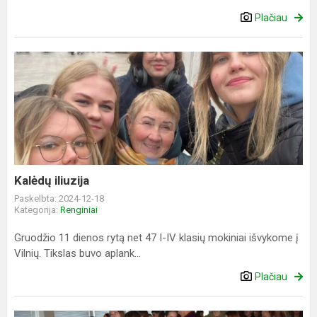
Plačiau
Kalėdų
iliuzija
Kalėdų iliuzija
Paskelbta: 2024-12-18
Kategorija:
Renginiai
Gruodžio 11 dienos rytą net 47 I-IV klasių mokiniai išvykome į
Vilnių. Tikslas buvo aplank...
Plačiau