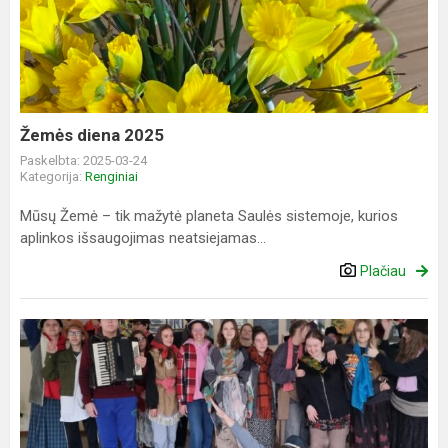
2025
Žemės diena 2025
Paskelbta: 2025-03-24
Kategorija:
Renginiai
Mūsų Žemė – tik mažytė planeta Saulės sistemoje, kurios
aplinkos išsaugojimas neatsiejamas...
Plačiau
Užgavėnės
Ramučių
gimnazijoje
2025