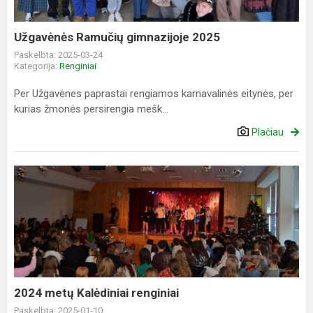
Užgavėnės Ramučių gimnazijoje 2025
Paskelbta: 2025-03-24
Kategorija:
Renginiai
Per Užgavėnes paprastai rengiamos karnavalinės eitynės, per
kurias žmonės persirengia mešk...
Plačiau
2024
metų
Kalėdiniai
renginiai
2024 metų Kalėdiniai renginiai
Paskelbta: 2025-01-10