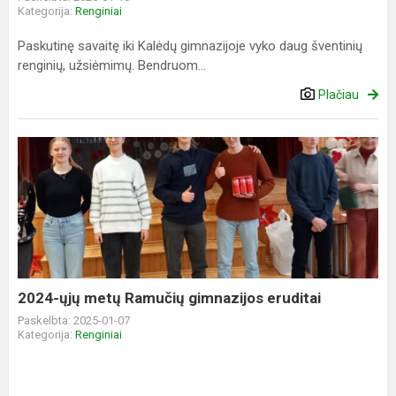
Kategorija:
Renginiai
Paskutinę savaitę iki Kalėdų gimnazijoje vyko daug šventinių
renginių, užsiėmimų. Bendruom...
Plačiau
2024-
ųjų
metų
Ramučių
gimnazijos
eruditai
2024-ųjų metų Ramučių gimnazijos eruditai
Paskelbta: 2025-01-07
Kategorija:
Renginiai