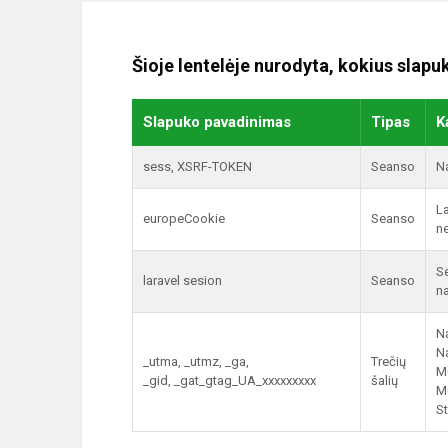
Šioje lentelėje nurodyta, kokius slap
Slapuko pavadinimas
Tipas
K
sess, XSRF-TOKEN
Seanso
N
La
europeCookie
Seanso
n
Se
laravel sesion
Seanso
n
Na
Na
_utma, _utmz, _ga,
Trečių
M
_gid, _gat_gtag_UA_xxxxxxxxx
šalių
M
St