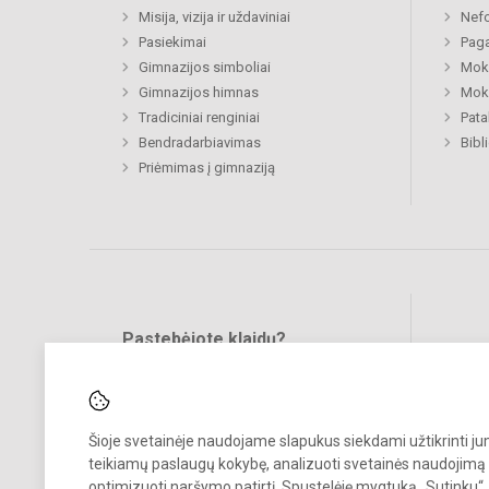
Misija, vizija ir uždaviniai
Nefo
Pasiekimai
Paga
Gimnazijos simboliai
Moki
Gimnazijos himnas
Moki
Tradiciniai renginiai
Pat
Bendradarbiavimas
Bibl
Priėmimas į gimnaziją
Pastebėjote klaidų?
Bend
Turite pasiūlymų?
RAŠYKITE
Šioje svetainėje naudojame slapukus siekdami užtikrinti j
teikiamų paslaugų kokybę, analizuoti svetainės naudojimą 
optimizuoti naršymo patirtį. Spustelėję mygtuką „Sutinku“,