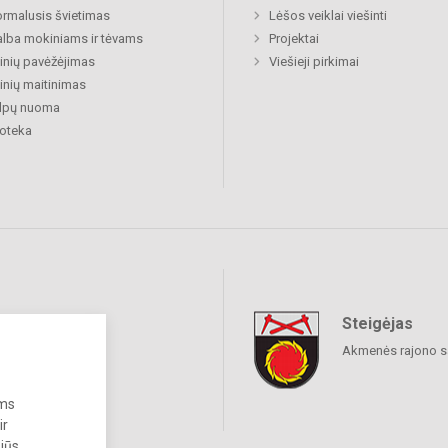
rmalusis švietimas
Lėšos veiklai viešinti
lba mokiniams ir tėvams
Projektai
nių pavėžėjimas
Viešieji pirkimai
nių maitinimas
alpų nuoma
ioteka
Steigėjas
raukime
Akmenės rajono s
ums
ir
 jūs