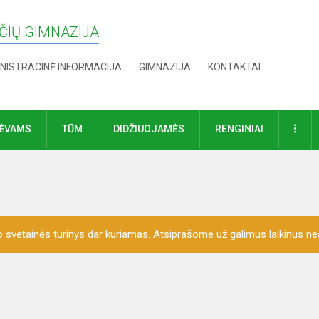
IŲ GIMNAZIJA
NISTRACINĖ INFORMACIJA
GIMNAZIJA
KONTAKTAI
DAU
TĖVAMS
TŪM
DIDŽIUOJAMĖS
RENGINIAI
o svetainės turinys dar kuriamas. Atsiprašome už galimus laikinus nea