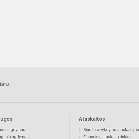
kimai
augos
Ataskaitos
rinis ugdymas
Biudžeto vykdymo ataskaitų rin
ugusių ugdymas
Finansinių ataskaitų rinkiniai