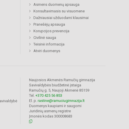
Asmens duomenų apsauga
Konsultavimasis su visuomene
Dažniausiai užduodami klausimai
Pranešėjų apsauga
Korupcijos prevencija
Civilinė sauga
Teisinė informacija
Atviri duomenys
Naujosios Akmenės Ramučių gimnazija
Savivaldybės biudžetinė įstaiga
Ramučių g. 5, Naujoji Akmenė 85159
Tel.
+370 425 56 853
El. p.
rastine@ramuciugimnazija.lt
avivaldybė
Duomenys kaupiami ir saugomi
Juridinių asmenų registre
Įmonės kodas 300008683