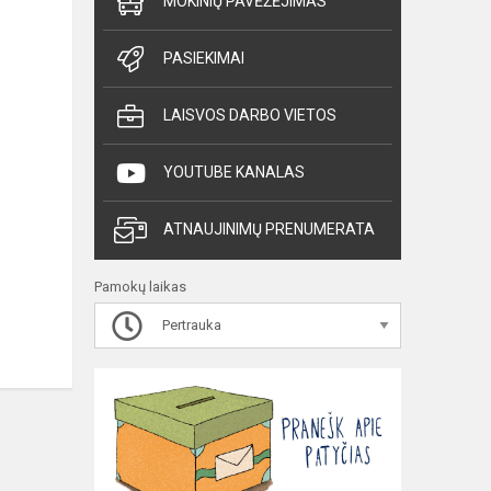
MOKINIŲ PAVĖŽĖJIMAS
PASIEKIMAI
LAISVOS DARBO VIETOS
YOUTUBE KANALAS
ATNAUJINIMŲ PRENUMERATA
Pamokų laikas
Pertrauka