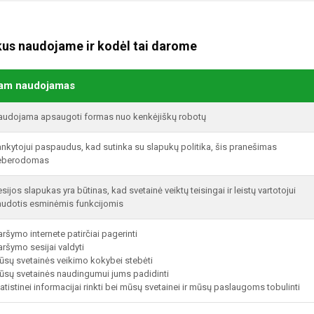
ukus naudojame ir kodėl tai darome
am naudojamas
audojama apsaugoti formas nuo kenkėjiškų robotų
nkytojui paspaudus, kad sutinka su slapukų politika, šis pranešimas
eberodomas
sijos slapukas yra būtinas, kad svetainė veiktų teisingai ir leistų vartotojui
audotis esminėmis funkcijomis
ršymo internete patirčiai pagerinti
ršymo sesijai valdyti
ūsų svetainės veikimo kokybei stebėti
ūsų svetainės naudingumui jums padidinti
atistinei informacijai rinkti bei mūsų svetainei ir mūsų paslaugoms tobulinti