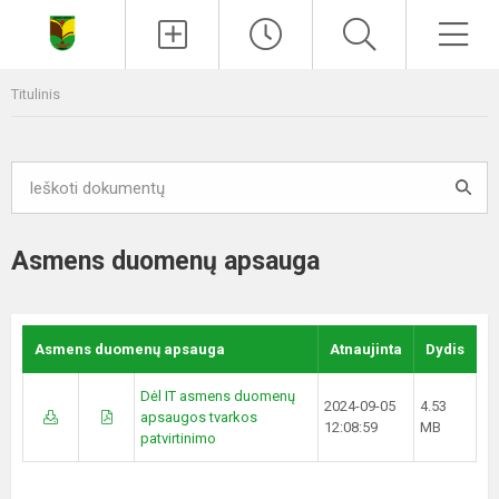
Paieška
Men
Titulinis
Asmens duomenų apsauga
Asmens duomenų apsauga
Atnaujinta
Dydis
Dėl IT asmens duomenų
2024-09-05
4.53
apsaugos tvarkos
12:08:59
MB
patvirtinimo