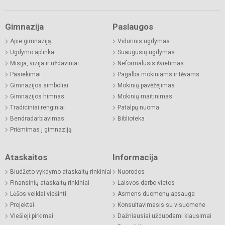
Gimnazija
Paslaugos
Apie gimnaziją
Vidurinis ugdymas
Ugdymo aplinka
Suaugusių ugdymas
Misija, vizija ir uždaviniai
Neformalusis švietimas
Pasiekimai
Pagalba mokiniams ir tėvams
Gimnazijos simboliai
Mokinių pavėžėjimas
Gimnazijos himnas
Mokinių maitinimas
Tradiciniai renginiai
Patalpų nuoma
Bendradarbiavimas
Biblioteka
Priėmimas į gimnaziją
Ataskaitos
Informacija
Biudžeto vykdymo ataskaitų rinkiniai
Nuorodos
Finansinių ataskaitų rinkiniai
Laisvos darbo vietos
Lėšos veiklai viešinti
Asmens duomenų apsauga
Projektai
Konsultavimasis su visuomene
Viešieji pirkimai
Dažniausiai užduodami klausimai