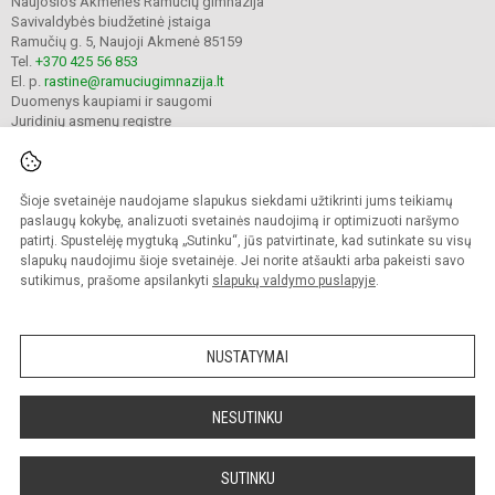
Naujosios Akmenės Ramučių gimnazija
Savivaldybės biudžetinė įstaiga
Ramučių g. 5, Naujoji Akmenė 85159
Tel.
+370 425 56 853
El. p.
rastine@ramuciugimnazija.lt
Duomenys kaupiami ir saugomi
Juridinių asmenų registre
Įmonės kodas 300008683
Šioje svetainėje naudojame slapukus siekdami užtikrinti jums teikiamų
© 2024. Naujosios Akmenės Ramučių gimnazija. Visos teisės saugomos.
paslaugų kokybę, analizuoti svetainės naudojimą ir optimizuoti naršymo
Kopijuoti turinį be raštiško įstaigos administracijos sutikimo griežtai draudžiama.
patirtį. Spustelėję mygtuką „Sutinku“, jūs patvirtinate, kad sutinkate su visų
slapukų naudojimu šioje svetainėje. Jei norite atšaukti arba pakeisti savo
Prieinamumo paraiška
Slapukų valdymas
sutikimus, prašome apsilankyti
slapukų valdymo puslapyje
.
Mes kuriame mokykloms
SVETAINESMOKYKLOMS.LT
NUSTATYMAI
NESUTINKU
SUTINKU