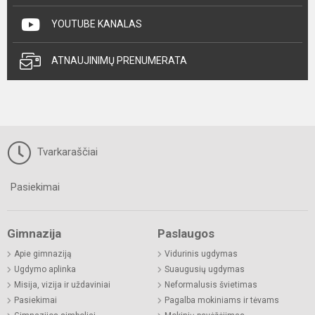
YOUTUBE KANALAS
ATNAUJINIMŲ PRENUMERATA
Tvarkaraščiai
Pasiekimai
Gimnazija
Paslaugos
Apie gimnaziją
Vidurinis ugdymas
Ugdymo aplinka
Suaugusių ugdymas
Misija, vizija ir uždaviniai
Neformalusis švietimas
Pasiekimai
Pagalba mokiniams ir tėvams