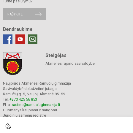
Turite pasiūlymų?
RAŠYKITE
Bendraukime
Steigėjas
Akmenės rajono savivaldybė
Naujosios Akmenės Ramučių gimnazija
Savivaldybės biudžetinė įstaiga
Ramučių g. 5, Naujoji Akmenė 85159
Tel.
+370 425 56 853
El. p.
rastine@ramuciugimnazija.lt
Duomenys kaupiami ir saugomi
Juridinių asmenų registre
Įmonės kodas 300008683