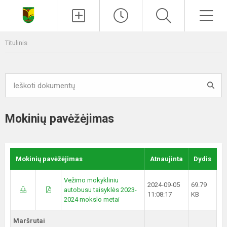
Paieška
Men
Titulinis
Mokinių pavėžėjimas
Mokinių pavėžėjimas
Atnaujinta
Dydis
Vežimo mokykliniu
2024-09-05
69.79
autobusu taisyklės 2023-
11:08:17
KB
2024 mokslo metai
Maršrutai