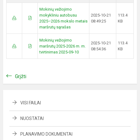
Mokinių vežiojimo
mokykliniu autobusu
2025-10-21
113.4
2025–2026 mokslo metais
08:49:25
KB
maršrutų sąrašas
Mokinių vežiojimo
2025-10-21
113.4
maršrutų 2025-2026 m. m.
08:54:36
KB
tvirtinimas 2025-09-10
Grįžti
VISI FAILAI
NUOSTATAI
PLANAVIMO DOKUMENTAI