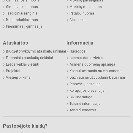
Gimnazijos simboliai
Mokinių pavėžėjimas
Gimnazijos himnas
Mokinių maitinimas
Tradiciniai renginiai
Patalpų nuoma
Bendradarbiavimas
Biblioteka
Priėmimas į gimnaziją
Ataskaitos
Informacija
Biudžeto vykdymo ataskaitų rinkiniai
Nuorodos
Finansinių ataskaitų rinkiniai
Laisvos darbo vietos
Lėšos veiklai viešinti
Asmens duomenų apsauga
Projektai
Konsultavimasis su visuomene
Viešieji pirkimai
Dažniausiai užduodami klausimai
Pranešėjų apsauga
Korupcijos prevencija
Civilinė sauga
Teisinė informacija
Atviri duomenys
Pastebėjote klaidų?