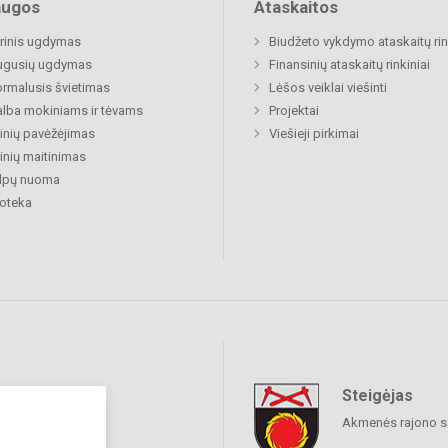
augos
Ataskaitos
rinis ugdymas
Biudžeto vykdymo ataskaitų rin
ugusių ugdymas
Finansinių ataskaitų rinkiniai
rmalusis švietimas
Lėšos veiklai viešinti
lba mokiniams ir tėvams
Projektai
nių pavėžėjimas
Viešieji pirkimai
nių maitinimas
alpų nuoma
ioteka
Steigėjas
raukime
Akmenės rajono s