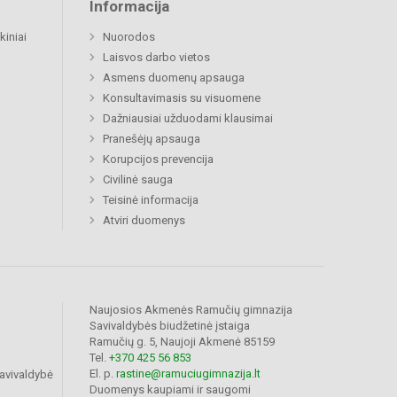
Informacija
kiniai
Nuorodos
Laisvos darbo vietos
Asmens duomenų apsauga
Konsultavimasis su visuomene
Dažniausiai užduodami klausimai
Pranešėjų apsauga
Korupcijos prevencija
Civilinė sauga
Teisinė informacija
Atviri duomenys
Naujosios Akmenės Ramučių gimnazija
Savivaldybės biudžetinė įstaiga
Ramučių g. 5, Naujoji Akmenė 85159
Tel.
+370 425 56 853
El. p.
rastine@ramuciugimnazija.lt
avivaldybė
Duomenys kaupiami ir saugomi