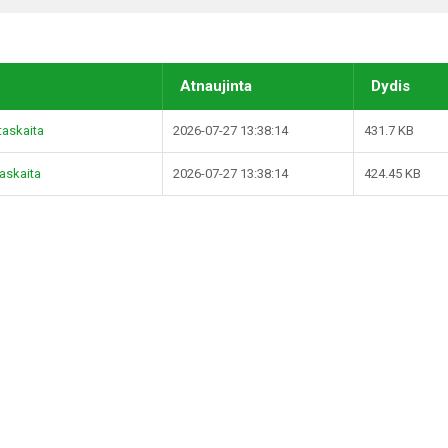
Atnaujinta
Dydis
taskaita
2026-07-27 13:38:14
431.7 KB
taskaita
2026-07-27 13:38:14
424.45 KB