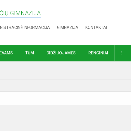
IŲ GIMNAZIJA
NISTRACINĖ INFORMACIJA
GIMNAZIJA
KONTAKTAI
DAU
TĖVAMS
TŪM
DIDŽIUOJAMĖS
RENGINIAI