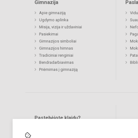
Gimnazija
Pasl
Apie gimnaziją
Vidu
Ugdymo aplinka
Sua
Misija, vizija ir uždaviniai
Nefo
Pasiekimai
Paga
Gimnazijos simboliai
Moki
Gimnazijos himnas
Moki
Tradiciniai renginiai
Pat
Bendradarbiavimas
Bibl
Priėmimas į gimnaziją
Pastebėjote klaidų?
Bend
Turite pasiūlymų?