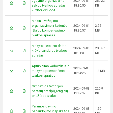
ugdymo organizavimo
2024-09-01
259.22
sąlygų tvarkos aprašas
18:30:50
KB
2020-08-31 V-61
Mokinių vežiojimo
organizavimo ir kelionės
2024-09-01
2.25
išlaidų kompensavimo
18:30:57
MB
tvarkos aprašas
Mokytojų etatinio darbo
2024-09-01
203.57
krūvio sandaros tvarkos
18:31:03
KB
aprašas
Aprūpinimo vadovėliais ir
2024-09-03
mokymo priemonėmis
1.3 MB
10:54:26
tvarkos aprašas
Gimnazijos teritorijos
2024-09-03
220.9
pastatų patalpų įrenginių
11:47:32
KB
priežiūros tvarka
Paramos gavimo
2024-09-03
1.59
panaudojimo ir apskaitos