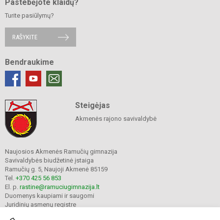
Pastebėjote klaidų?
Turite pasiūlymų?
RAŠYKITE
Bendraukime
Steigėjas
Akmenės rajono savivaldybė
Naujosios Akmenės Ramučių gimnazija
Savivaldybės biudžetinė įstaiga
Ramučių g. 5, Naujoji Akmenė 85159
Tel.
+370 425 56 853
El. p.
rastine@ramuciugimnazija.lt
Duomenys kaupiami ir saugomi
Juridinių asmenų registre
Įmonės kodas 300008683