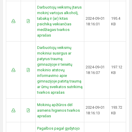
Darbuotojų veiksmų įtarus
mokinį vartojus alkoholį,
tabaką ir (ar) kitas
2024-09-01
195.4
psichiką veikiančias
18:16:01
KB
medžiagas tvarkos
aprašas
Darbuotojų veiksmų
mokiniui susirgus ar
patyrus traumą
gimnazijoje ir teisėtų
2024-09-01
197.12
mokinio atstovų
18:16:07
KB
informavimo apie
gimnazijoje patirtą traumą
ar ūmų sveikatos sutrikimą
tvarkos aprašas
Mokinių apžiūros dėl
2024-09-01
193.72
asmens higienos tvarkos
18:16:13
KB
aprašas
Pagalbos pagal gydytojo