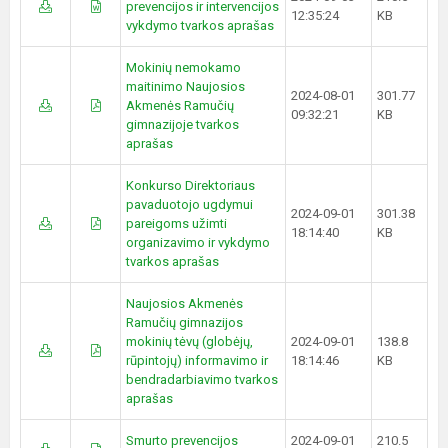
prevencijos ir intervencijos
12:35:24
KB
vykdymo tvarkos aprašas
Mokinių nemokamo
maitinimo Naujosios
2024-08-01
301.77
Akmenės Ramučių
09:32:21
KB
gimnazijoje tvarkos
aprašas
Konkurso Direktoriaus
pavaduotojo ugdymui
2024-09-01
301.38
pareigoms užimti
18:14:40
KB
organizavimo ir vykdymo
tvarkos aprašas
Naujosios Akmenės
Ramučių gimnazijos
mokinių tėvų (globėjų,
2024-09-01
138.8
rūpintojų) informavimo ir
18:14:46
KB
bendradarbiavimo tvarkos
aprašas
Smurto prevencijos
2024-09-01
210.5