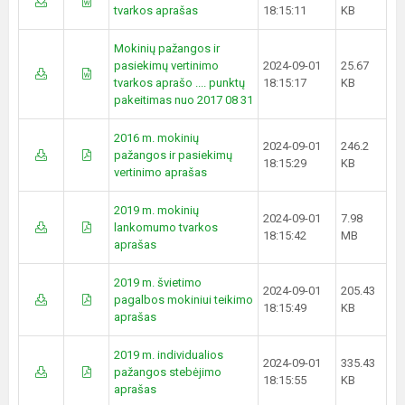
tvarkos aprašas
18:15:11
KB
Mokinių pažangos ir
pasiekimų vertinimo
2024-09-01
25.67
tvarkos aprašo .... punktų
18:15:17
KB
pakeitimas nuo 2017 08 31
2016 m. mokinių
2024-09-01
246.2
pažangos ir pasiekimų
18:15:29
KB
vertinimo aprašas
2019 m. mokinių
2024-09-01
7.98
lankomumo tvarkos
18:15:42
MB
aprašas
2019 m. švietimo
2024-09-01
205.43
pagalbos mokiniui teikimo
18:15:49
KB
aprašas
2019 m. individualios
2024-09-01
335.43
pažangos stebėjimo
18:15:55
KB
aprašas