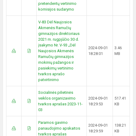
pretendentų vertinimo
komisijos sudarymo
V-83 Dėl Naujosios
Akmenės Ramučių
gimnazijos direktoriaus
2021 m. rugpjūčio 30 d.
įsakymo Nr. V-93 „Dėl
2024-09-01
3.46
Naujosios Akmenės
18:28:01
MB
Ramučių gimnazijos
mokinių pažangos ir
pasiekimų vertinimo
tvarkos aprašo
patvirtinimo
Socialinės pilietinės
veiklos organizavimo
2024-09-01
517.41
tvarkos aprašas 2023-11-
18:29:53
KB
03
Paramos gavimo
2024-09-01
138.21
panaudojimo apskaitos
18:29:59
KB
tvarkos aprašas