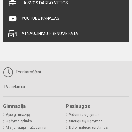
LAISVOS DARBO VIETOS
YOUTUBE KANALAS
ATNAUJINIMŲ PRENUMERATA
Tvarkaraščiai
Pasiekimai
Gimnazija
Paslaugos
Apie gimnaziją
Vidurinis ugdymas
Ugdymo aplinka
Suaugusių ugdymas
Misija, vizija ir uždaviniai
Neformalusis švietimas