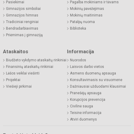
Pasiekimai
Pagalba mokiniams ir tėvams
Gimnazijos simboliai
Mokinių pavėžėjimas
Gimnazijos himnas
Mokinių maitinimas
Tradiciniai renginiai
Patalpų nuoma
Bendradarbiavimas
Biblioteka
Priėmimas į gimnaziją
Ataskaitos
Informacija
Biudžeto vykdymo ataskaitų rinkiniai
Nuorodos
Finansinių ataskaitų rinkiniai
Laisvos darbo vietos
Lėšos veiklai viešinti
Asmens duomenų apsauga
Projektai
Konsultavimasis su visuomene
Viešieji pirkimai
Dažniausiai užduodami klausimai
Pranešėjų apsauga
Korupcijos prevencija
Civilinė sauga
Teisinė informacija
Atviri duomenys