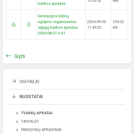
10:55:52
MB
tvarkos aprašas
Gimnazijos būtinų
ugdymo organizavimo
2024-09-03
259.22
sąlygų tvarkos aprašas
11:49:32
KB
2020-08-31 V-61
Grįžti
VISI FAILAI
NUOSTATAI
TVARKŲ APRAŠAI
TAISYKLĖS
PAREIGYBIŲ APRAŠYMAI