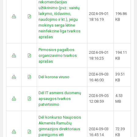
rekomendacijas
užtikrinimo (pvz.: vaistų
laikymo, išdavimo,
2024-09-01
196.86
naudojimo ir kt.), jeigu
18:16:19
KB
mokinys serga lėtine
neinfekcine liga tvarkos
aprašas
Pirmosios pagalbos
2024-09-01
194.11
organizavimo tvarkos
18:16:25
KB
aprašas
2024-09-03
39.51
Dėl korona viruso
16:46:00
KB
Dėl IT asmens duomenų
2024-09-05
4.53
apsaugos tvarkos
12:08:59
MB
patvirtinimo
Dėl konkurso Naujosios
Akmenės Ramučių
gimnazijos direktoriaus
2024-09-03
72.39
pareigoms eiti
16:45:14
KB