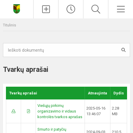
Paieška
Men
Titulinis
Tvarkų aprašai
Tvarkų aprašai
Atnaujinta
Dydis
Viešųjų pirkimų
2025-05-16
2.28
organizavimo ir vidaus
13:46:07
MB
kontrolės tvarkos aprašas
Smurto ir patyčių
2024-09-03
210.5