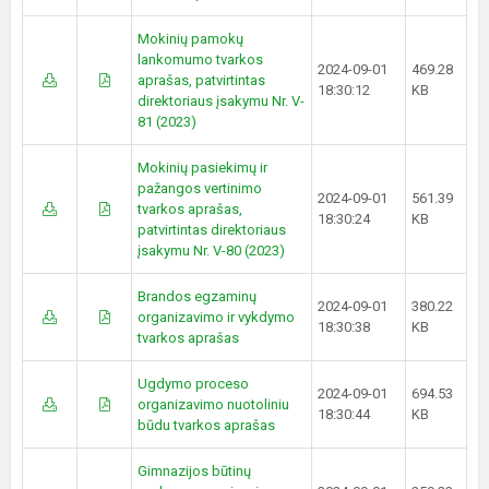
Mokinių pamokų
lankomumo tvarkos
2024-09-01
469.28
aprašas, patvirtintas
18:30:12
KB
direktoriaus įsakymu Nr. V-
81 (2023)
Mokinių pasiekimų ir
pažangos vertinimo
2024-09-01
561.39
tvarkos aprašas,
18:30:24
KB
patvirtintas direktoriaus
įsakymu Nr. V-80 (2023)
Brandos egzaminų
2024-09-01
380.22
organizavimo ir vykdymo
18:30:38
KB
tvarkos aprašas
Ugdymo proceso
2024-09-01
694.53
organizavimo nuotoliniu
18:30:44
KB
būdu tvarkos aprašas
Gimnazijos būtinų