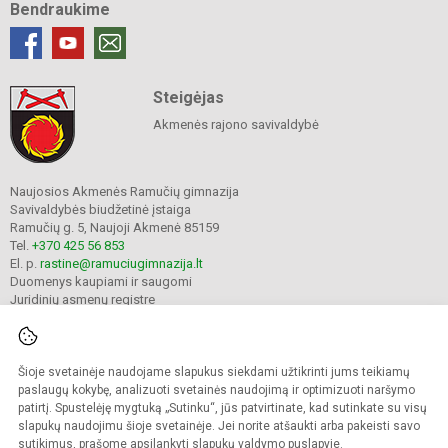
Bendraukime
Steigėjas
Akmenės rajono savivaldybė
Naujosios Akmenės Ramučių gimnazija
Savivaldybės biudžetinė įstaiga
Ramučių g. 5, Naujoji Akmenė 85159
Tel.
+370 425 56 853
El. p.
rastine@ramuciugimnazija.lt
Duomenys kaupiami ir saugomi
Juridinių asmenų registre
Įmonės kodas 300008683
Šioje svetainėje naudojame slapukus siekdami užtikrinti jums teikiamų
© 2024. Naujosios Akmenės Ramučių gimnazija. Visos teisės saugomos.
paslaugų kokybę, analizuoti svetainės naudojimą ir optimizuoti naršymo
Kopijuoti turinį be raštiško įstaigos administracijos sutikimo griežtai draudžiama.
patirtį. Spustelėję mygtuką „Sutinku“, jūs patvirtinate, kad sutinkate su visų
slapukų naudojimu šioje svetainėje. Jei norite atšaukti arba pakeisti savo
Prieinamumo paraiška
Slapukų valdymas
sutikimus, prašome apsilankyti
slapukų valdymo puslapyje
.