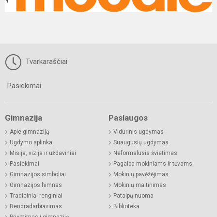
Tvarkaraščiai
Pasiekimai
Gimnazija
Paslaugos
Apie gimnaziją
Vidurinis ugdymas
Ugdymo aplinka
Suaugusių ugdymas
Misija, vizija ir uždaviniai
Neformalusis švietimas
Pasiekimai
Pagalba mokiniams ir tėvams
Gimnazijos simboliai
Mokinių pavėžėjimas
Gimnazijos himnas
Mokinių maitinimas
Tradiciniai renginiai
Patalpų nuoma
Bendradarbiavimas
Biblioteka
Priėmimas į gimnaziją