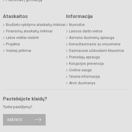
Ataskaitos
Informacija
Biudžeto vykdymo ataskaitų rinkiniai
Nuorodos
Finansinių ataskaitų rinkiniai
Laisvos darbo vietos
Lėšos veiklai viešinti
Asmens duomenų apsauga
Projektai
Konsultavimasis su visuomene
Viešieji pirkimai
Dažniausiai užduodami klausimai
Pranešėjų apsauga
Korupcijos prevencija
Civilinė sauga
Teisinė informacija
Atviri duomenys
Pastebėjote klaidų?
Turite pasiūlymų?
RAŠYKITE