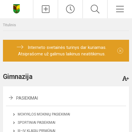
Paieška
Men
Titulinis
Interneto svetainės turinys dar kuriamas.
×
Atsiprašome už galimus laikinus neatitikimus.
Gimnazija
PASIEKIMAI
MOKYKLOS MOKINIŲ PASIEKIMAI
SPORTINIAI PASIEKIMAI
III–IV KLASIŲ PIRMŪNAI