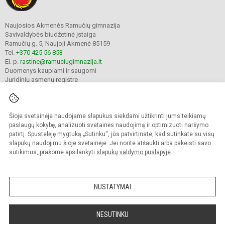
Naujosios Akmenės Ramučių gimnazija
Savivaldybės biudžetinė įstaiga
Ramučių g. 5, Naujoji Akmenė 85159
Tel.
+370 425 56 853
El. p.
rastine@ramuciugimnazija.lt
Duomenys kaupiami ir saugomi
Juridinių asmenų registre
Įmonės kodas 300008683
Šioje svetainėje naudojame slapukus siekdami užtikrinti jums teikiamų
© 2024. Naujosios Akmenės Ramučių gimnazija. Visos teisės saugomos.
paslaugų kokybę, analizuoti svetainės naudojimą ir optimizuoti naršymo
Kopijuoti turinį be raštiško įstaigos administracijos sutikimo griežtai draudžiama.
patirtį. Spustelėję mygtuką „Sutinku“, jūs patvirtinate, kad sutinkate su visų
slapukų naudojimu šioje svetainėje. Jei norite atšaukti arba pakeisti savo
Prieinamumo paraiška
Slapukų valdymas
sutikimus, prašome apsilankyti
slapukų valdymo puslapyje
.
Mes kuriame mokykloms
SVETAINESMOKYKLOMS.LT
NUSTATYMAI
NESUTINKU