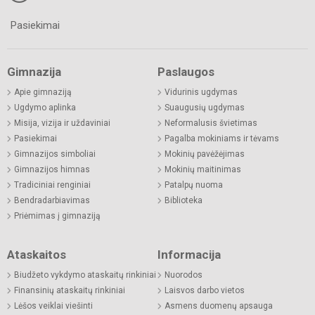
Pasiekimai
Gimnazija
Paslaugos
Apie gimnaziją
Vidurinis ugdymas
Ugdymo aplinka
Suaugusių ugdymas
Misija, vizija ir uždaviniai
Neformalusis švietimas
Pasiekimai
Pagalba mokiniams ir tėvams
Gimnazijos simboliai
Mokinių pavėžėjimas
Gimnazijos himnas
Mokinių maitinimas
Tradiciniai renginiai
Patalpų nuoma
Bendradarbiavimas
Biblioteka
Priėmimas į gimnaziją
Ataskaitos
Informacija
Biudžeto vykdymo ataskaitų rinkiniai
Nuorodos
Finansinių ataskaitų rinkiniai
Laisvos darbo vietos
Lėšos veiklai viešinti
Asmens duomenų apsauga