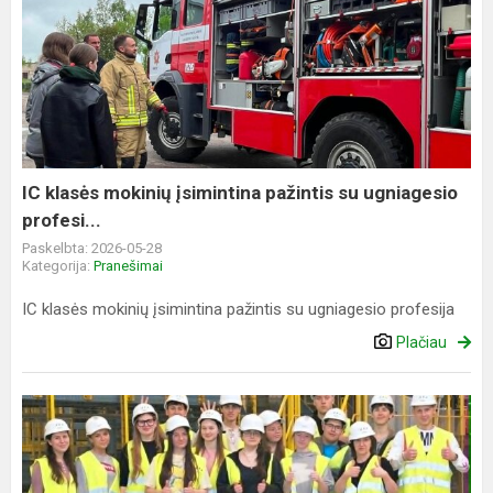
IC
klasės
mokinių
įsimintina
pažintis
su
ugniagesio
profesi...
IC klasės mokinių įsimintina pažintis su ugniagesio
profesi...
Paskelbta: 2026-05-28
Kategorija:
Pranešimai
IC klasės mokinių įsimintina pažintis su ugniagesio profesija
Plačiau
Išvyka
į
VMG