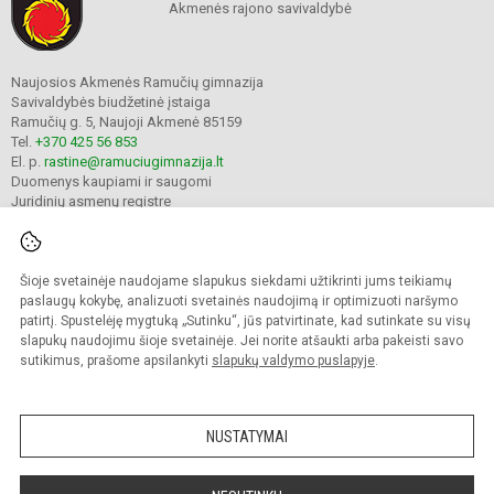
Akmenės rajono savivaldybė
Naujosios Akmenės Ramučių gimnazija
Savivaldybės biudžetinė įstaiga
Ramučių g. 5, Naujoji Akmenė 85159
Tel.
+370 425 56 853
El. p.
rastine@ramuciugimnazija.lt
Duomenys kaupiami ir saugomi
Juridinių asmenų registre
Įmonės kodas 300008683
Šioje svetainėje naudojame slapukus siekdami užtikrinti jums teikiamų
© 2024. Naujosios Akmenės Ramučių gimnazija. Visos teisės saugomos.
paslaugų kokybę, analizuoti svetainės naudojimą ir optimizuoti naršymo
Kopijuoti turinį be raštiško įstaigos administracijos sutikimo griežtai draudžiama.
patirtį. Spustelėję mygtuką „Sutinku“, jūs patvirtinate, kad sutinkate su visų
slapukų naudojimu šioje svetainėje. Jei norite atšaukti arba pakeisti savo
Prieinamumo paraiška
Slapukų valdymas
sutikimus, prašome apsilankyti
slapukų valdymo puslapyje
.
Mes kuriame mokykloms
SVETAINESMOKYKLOMS.LT
NUSTATYMAI