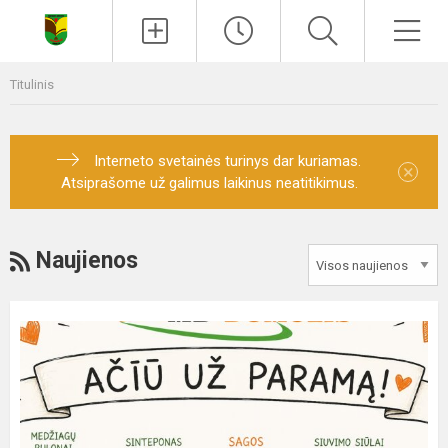
Paieška
Men
Titulinis
Interneto svetainės turinys dar kuriamas.
×
Atsiprašome už galimus laikinus neatitikimus.
RSS
Naujienos
Padėka
rėmėjui