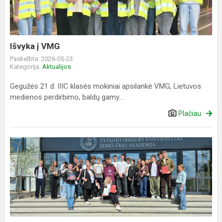
Išvyka į VMG
Paskelbta: 2026-05-23
Kategorija:
Aktualijos
Gegužės 21 d. IIIC klasės mokiniai apsilankė VMG, Lietuvos
medienos perdirbimo, baldų gamy...
Plačiau
„Sumanaus
moksleivio
akademijos“
finalinis
renginys
VDU
ŽŪA...