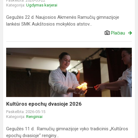
Paskelbta: 2026-05-22
Kategorija:
Ugdymas karjerai
Gegužės 22 d. Naujosios Akmenės Ramučių gimnazijoje
lankėsi SMK Aukštosios mokyklos atstov...
Plačiau
Kultūros
epochų
dvasioje
2026
Kultūros epochų dvasioje 2026
Paskelbta: 2026-05-15
Kategorija:
Renginiai
Gegužės 11 d. Ramučių gimnazijoje vyko tradicinis „Kultūros
epochų dvasioje“ renginy...