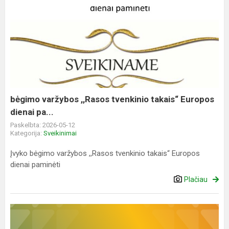
bėgimo
varžybos
,,Rasos
tvenkinio
takais“
Europos
dienai
pa...
bėgimo varžybos ,,Rasos tvenkinio takais“ Europos
dienai pa...
Paskelbta: 2026-05-12
Kategorija:
Sveikinimai
Įvyko bėgimo varžybos ,,Rasos tvenkinio takais“ Europos
dienai paminėti
Plačiau
II
priėmimo