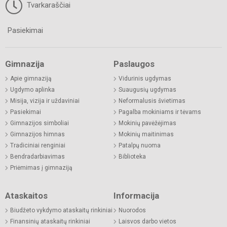
Tvarkaraščiai
Pasiekimai
Gimnazija
Paslaugos
Apie gimnaziją
Vidurinis ugdymas
Ugdymo aplinka
Suaugusių ugdymas
Misija, vizija ir uždaviniai
Neformalusis švietimas
Pasiekimai
Pagalba mokiniams ir tėvams
Gimnazijos simboliai
Mokinių pavėžėjimas
Gimnazijos himnas
Mokinių maitinimas
Tradiciniai renginiai
Patalpų nuoma
Bendradarbiavimas
Biblioteka
Priėmimas į gimnaziją
Ataskaitos
Informacija
Biudžeto vykdymo ataskaitų rinkiniai
Nuorodos
Finansinių ataskaitų rinkiniai
Laisvos darbo vietos