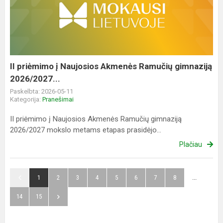
į
Naujosios
Akmenės
Ramučių
gimnaziją
2026/2027...
II priėmimo į Naujosios Akmenės Ramučių gimnaziją
2026/2027...
Paskelbta: 2026-05-11
Kategorija:
Pranešimai
II priėmimo į Naujosios Akmenės Ramučių gimnaziją
2026/2027 mokslo metams etapas prasidėjo...
Plačiau
1
2
3
4
5
6
7
8
...
14
15