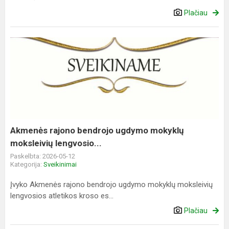
Plačiau
Akmenės
rajono
bendrojo
ugdymo
mokyklų
moksleivių
lengvosio...
Akmenės rajono bendrojo ugdymo mokyklų
moksleivių lengvosio...
Paskelbta: 2026-05-12
Kategorija:
Sveikinimai
Įvyko Akmenės rajono bendrojo ugdymo mokyklų moksleivių
lengvosios atletikos kroso es...
Plačiau