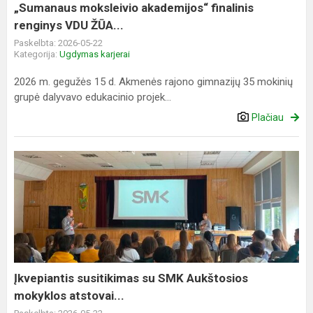
„Sumanaus moksleivio akademijos“ finalinis
renginys VDU ŽŪA...
Paskelbta: 2026-05-22
Kategorija:
Ugdymas karjerai
2026 m. gegužės 15 d. Akmenės rajono gimnazijų 35 mokinių
grupė dalyvavo edukacinio projek...
Plačiau
Įkvepiantis
susitikimas
su
SMK
Aukštosios
mokyklos
atstovai...
Įkvepiantis susitikimas su SMK Aukštosios
mokyklos atstovai...