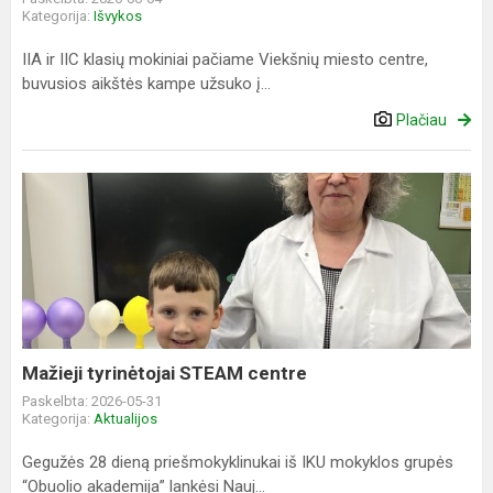
Kategorija:
Išvykos
IIA ir IIC klasių mokiniai pačiame Viekšnių miesto centre,
buvusios aikštės kampe užsuko į...
Plačiau
Mažieji
tyrinėtojai
STEAM
centre
Mažieji tyrinėtojai STEAM centre
Paskelbta: 2026-05-31
Kategorija:
Aktualijos
Gegužės 28 dieną priešmokyklinukai iš IKU mokyklos grupės
“Obuolio akademija” lankėsi Nauj...