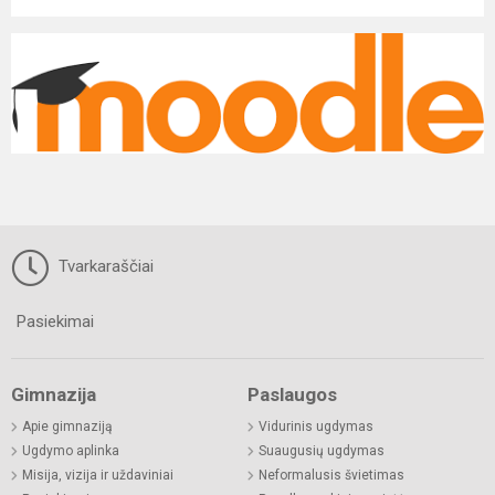
Tvarkaraščiai
Pasiekimai
Gimnazija
Paslaugos
Apie gimnaziją
Vidurinis ugdymas
Ugdymo aplinka
Suaugusių ugdymas
Misija, vizija ir uždaviniai
Neformalusis švietimas