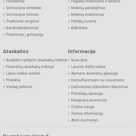
Pasiekimai
Pagalba mokiniams ir tėvams
Gimnazijos simboliai
Mokinių pavėžėjimas
Gimnazijos himnas
Mokinių maitinimas
Tradiciniai renginiai
Patalpų nuoma
Bendradarbiavimas
Biblioteka
Priėmimas į gimnaziją
Ataskaitos
Informacija
Biudžeto vykdymo ataskaitų rinkiniai
Nuorodos
Finansinių ataskaitų rinkiniai
Laisvos darbo vietos
Lėšos veiklai viešinti
Asmens duomenų apsauga
Projektai
Konsultavimasis su visuomene
Viešieji pirkimai
Dažniausiai užduodami klausimai
Pranešėjų apsauga
Korupcijos prevencija
Civilinė sauga
Teisinė informacija
Atviri duomenys