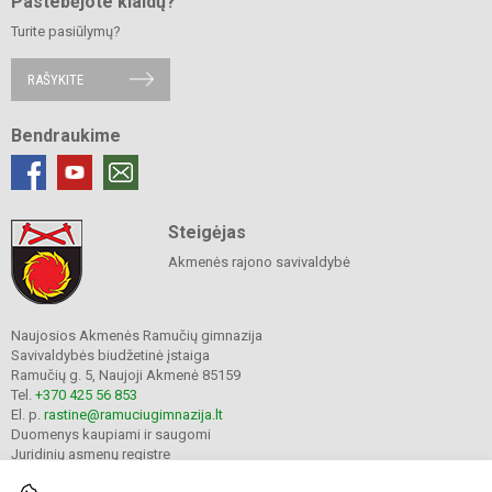
Pastebėjote klaidų?
Turite pasiūlymų?
RAŠYKITE
Bendraukime
Steigėjas
Akmenės rajono savivaldybė
Naujosios Akmenės Ramučių gimnazija
Savivaldybės biudžetinė įstaiga
Ramučių g. 5, Naujoji Akmenė 85159
Tel.
+370 425 56 853
El. p.
rastine@ramuciugimnazija.lt
Duomenys kaupiami ir saugomi
Juridinių asmenų registre
Įmonės kodas 300008683