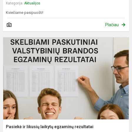
Kategorija:
Aktualijos
Kviečiame pasipuošti!
Plačiau
P
ir
l
l
e
r
Pasiekė ir likusių laikytų egzaminų rezultatai