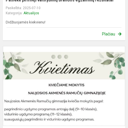
Paskelbta: 2025-07-10
Kategorija:
Aktualijos
Didžiuojamės kiekvienu!
Plačiau
K
m
m
G