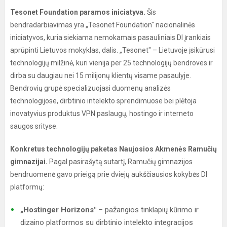
Tesonet Foundation paramos iniciatyva.
Šis
bendradarbiavimas yra „Tesonet Foundation" nacionalinės
iniciatyvos, kuria siekiama nemokamais pasauliniais DI įrankiais
aprūpinti Lietuvos mokyklas, dalis. „Tesonet" – Lietuvoje įsikūrusi
technologijų milžinė, kuri vienija per 25 technologijų bendroves ir
dirba su daugiau nei 15 milijonų klientų visame pasaulyje.
Bendrovių grupė specializuojasi duomenų analizės
technologijose, dirbtinio intelekto sprendimuose bei plėtoja
inovatyvius produktus VPN paslaugų, hostingo ir interneto
saugos srityse.
Konkretus technologijų paketas Naujosios Akmenės Ramučių
gimnazijai.
Pagal pasirašytą sutartį, Ramučių gimnazijos
bendruomenė gavo prieigą prie dviejų aukščiausios kokybės DI
platformų:
„Hostinger Horizons"
– pažangios tinklapių kūrimo ir
dizaino platformos su dirbtinio intelekto integracijos