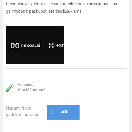
technologijų lyderiais, siekiant suteikti mokiniams geriausias
galimybes ir pasiruošti ateities iššūkiams.
Autorius:
Vita Mėlenienė
Nepamirškite
0
AČIŪ
padėkoti autoriui