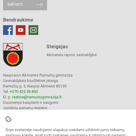
RAŠYKITE
Bendraukime
Steigėjas
Akmenės rajono savivaldybė
Naujosios Akmenės Ramučių gimnazija
Savivaldybės biudžetinė įstaiga
Ramučių g. 5, Naujoji Akmenė 85159
Tel.
+370 425 56 853
El. p.
rastine@ramuciugimnazija.lt
Duomenys kaupiami ir saugomi
Juridinių asmenų registre
Įmonės kodas 300008683
Šioje svetainėje naudojame slapukus siekdami užtikrinti jums teikiamų
© 2024. Naujosios Akmenės Ramučių gimnazija. Visos teisės saugomos.
paslaugų kokybę, analizuoti svetainės naudojimą ir optimizuoti naršymo