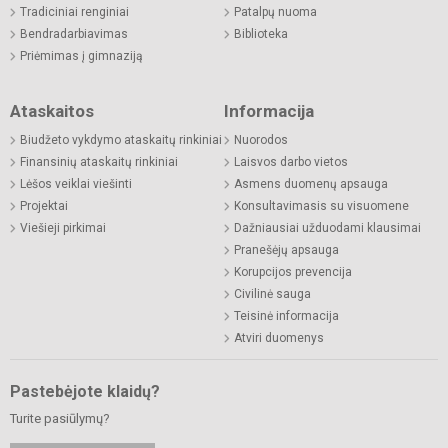
Tradiciniai renginiai
Patalpų nuoma
Bendradarbiavimas
Biblioteka
Priėmimas į gimnaziją
Ataskaitos
Informacija
Biudžeto vykdymo ataskaitų rinkiniai
Nuorodos
Finansinių ataskaitų rinkiniai
Laisvos darbo vietos
Lėšos veiklai viešinti
Asmens duomenų apsauga
Projektai
Konsultavimasis su visuomene
Viešieji pirkimai
Dažniausiai užduodami klausimai
Pranešėjų apsauga
Korupcijos prevencija
Civilinė sauga
Teisinė informacija
Atviri duomenys
Pastebėjote klaidų?
Turite pasiūlymų?