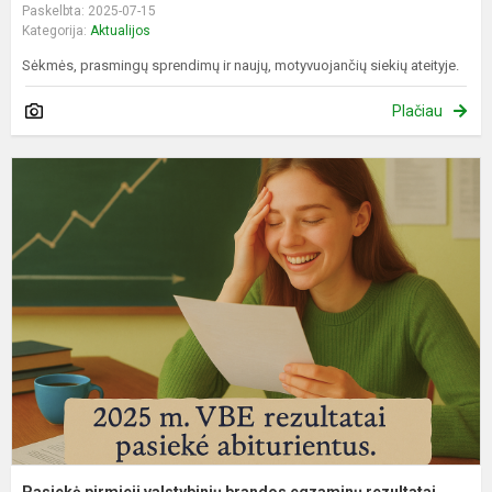
Paskelbta: 2025-07-15
Kategorija:
Aktualijos
Sėkmės, prasmingų sprendimų ir naujų, motyvuojančių siekių ateityje.
Plačiau
P
p
v
b
e
r
Pasiekė pirmieji valstybinių brandos egzaminų rezultatai