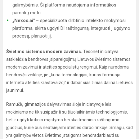
galimybėmis. Ši platforma naudojama informatikos
pamokų metu.
„Nexos.ai"
– specializuota dirbtinio intelekto mokymosi
platforma, skirta ugdyti DI raštingumą, integruoti į ugdymo
procesą, planuoti jį.
Švietimo sistemos modernizavimas.
Tesonet iniciatyva
atskleidžia bendrovės įsipareigojimą Lietuvos švietimo sistemos
modernizavimui ir ateities specialistų rengimui. Kaip nurodoma
bendrovės veikloje, jie „kuria technologijas, kurios formuoja
interneto ateities kraštovaizdį" ir dabar šias žinias dalina Lietuvos
jaunimui.
Ramučių gimnazijos dalyvavimas šioje iniciatyvoje leis
mokiniams ne tik susipažinti su šiuolaikinėmis technologijomis,
bet ir ugdyti kritinio mąstymo bei skaitmeninio raštingumo
įgūdžius, kurie bus neatsiejami ateities darbo rinkoje. Smagu, kad
yra galimybė vietos švietimo įstaigoms bendradarbiauti su