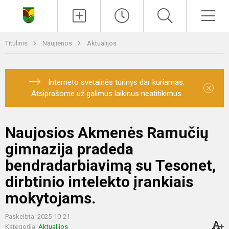
Paieška
Men
Titulinis
Naujienos
Aktualijos
Interneto svetainės turinys dar kuriamas.
×
Atsiprašome už galimus laikinus neatitikimus.
Naujosios Akmenės Ramučių
gimnazija pradeda
bendradarbiavimą su Tesonet,
dirbtinio intelekto įrankiais
mokytojams.
Paskelbta: 2025-10-21
Kategorija:
Aktualijos