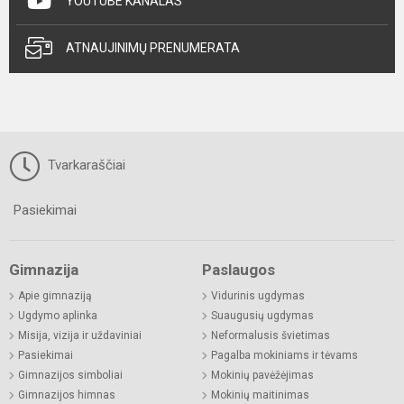
YOUTUBE KANALAS
ATNAUJINIMŲ PRENUMERATA
Tvarkaraščiai
Pasiekimai
Gimnazija
Paslaugos
Apie gimnaziją
Vidurinis ugdymas
Ugdymo aplinka
Suaugusių ugdymas
Misija, vizija ir uždaviniai
Neformalusis švietimas
Pasiekimai
Pagalba mokiniams ir tėvams
Gimnazijos simboliai
Mokinių pavėžėjimas
Gimnazijos himnas
Mokinių maitinimas