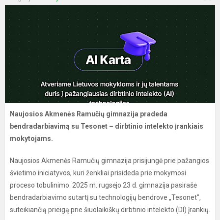
Naujosios Akmenės Ramučių gimnazija pradeda
bendradarbiavimą su Tesonet – dirbtinio intelekto įrankiais
mokytojams.
Naujosios Akmenės Ramučių gimnazija prisijungė prie pažangios
švietimo iniciatyvos, kuri ženkliai prisideda prie mokymosi
proceso tobulinimo. 2025 m. rugsėjo 23 d. gimnazija pasirašė
bendradarbiavimo sutartį su technologijų bendrove „Tesonet",
suteikiančią prieigą prie šiuolaikiškų dirbtinio intelekto (DI) įrankių.