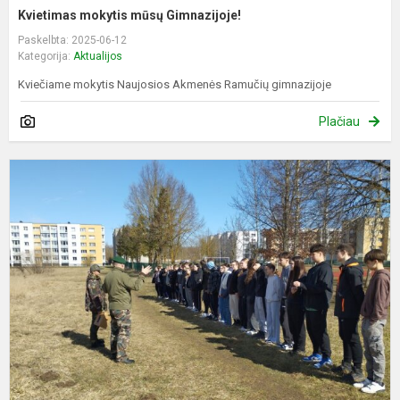
Kvietimas mokytis mūsų Gimnazijoje!
Paskelbta: 2025-06-12
Kategorija:
Aktualijos
Kviečiame mokytis Naujosios Akmenės Ramučių gimnazijoje
Plačiau
N
p
2