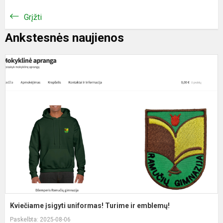
Grįžti
Ankstesnės naujienos
K
į
u
T
ir
e
Kviečiame įsigyti uniformas! Turime ir emblemų!
Paskelbta: 2025-08-06