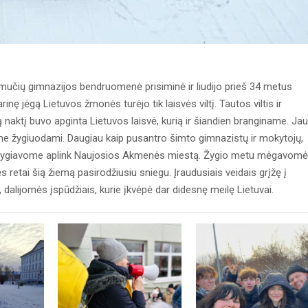
amučių gimnazijos bendruomenė prisiminė ir liudijo prieš 34 metus
inę jėgą Lietuvos žmonės turėjo tik laisvės viltį. Tautos viltis ir
ą naktį buvo apginta Lietuvos laisvė, kurią ir šiandien branginame. Jau
ame žygiuodami. Daugiau kaip pusantro šimto gimnazistų ir mokytojų,
, žygiavome aplink Naujosios Akmenės miestą. Žygio metu mėgavom
etai šią žiemą pasirodžiusiu sniegu. Įraudusiais veidais grįžę į
 dalijomės įspūdžiais, kurie įkvėpė dar didesnę meilę Lietuvai.