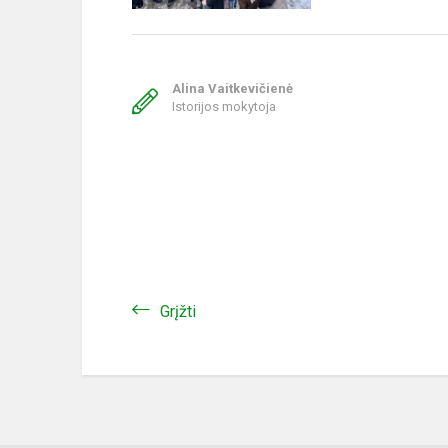
Alina Vaitkevičienė
Istorijos mokytoja
Grįžti