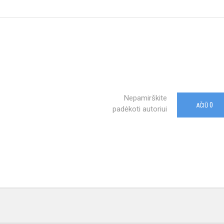
Nepamirškite
0
AČIŪ
padėkoti autoriui