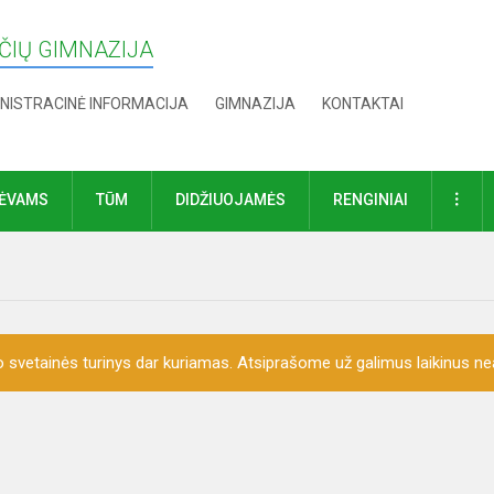
IŲ GIMNAZIJA
NISTRACINĖ INFORMACIJA
GIMNAZIJA
KONTAKTAI
DAU
TĖVAMS
TŪM
DIDŽIUOJAMĖS
RENGINIAI
o svetainės turinys dar kuriamas. Atsiprašome už galimus laikinus nea