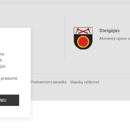
Steigėjas
raukime
Akmenės rajono s
ums
ir
 jūs
s, prašome
mos.
Prieinamumo paraiška
Slapukų valdymas
INKU