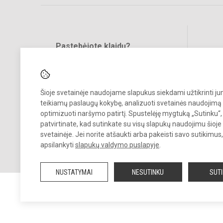
Pastebėjote klaidų?
Bend
Turite pasiūlymų?
RAŠYKITE
Šioje svetainėje naudojame slapukus siekdami užtikrinti j
teikiamų paslaugų kokybę, analizuoti svetainės naudojimą 
optimizuoti naršymo patirtį. Spustelėję mygtuką „Sutinku“,
patvirtinate, kad sutinkate su visų slapukų naudojimu šioje
svetainėje. Jei norite atšaukti arba pakeisti savo sutikimu
© 2024. Naujosios Akmenės Ramučių gimnazija. Visos teisės saugo
apsilankyti
slapukų valdymo puslapyje
.
Kopijuoti turinį be raštiško įstaigos administracijos sutikimo griežtai
draudžiama.
NUSTATYMAI
NESUTINKU
SUT