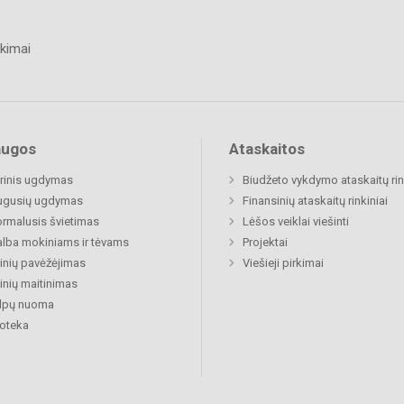
kimai
augos
Ataskaitos
rinis ugdymas
Biudžeto vykdymo ataskaitų rin
ugusių ugdymas
Finansinių ataskaitų rinkiniai
rmalusis švietimas
Lėšos veiklai viešinti
lba mokiniams ir tėvams
Projektai
nių pavėžėjimas
Viešieji pirkimai
nių maitinimas
alpų nuoma
ioteka