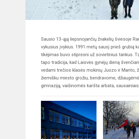
Sausio 13-ąją liepsnojančių žvakelių šviesoje R
vykusius įvykius. 1991 metų sausį prieš grubią kar
tikėjimas buvo stipresni už sovietinius tankus. T
tapo tradicija, kad Laisvės gynėjų dieną švenči
vedami trečios klasės mokinių Juozo ir Manto
žiemišku miesto grožiu, bendravome, džiaugėmės r
gimnaziją, vaišinomės karšta arbata, sausainiais,