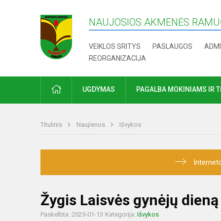
NAUJOSIOS AKMENĖS RAMUČ
VEIKLOS SRITYS
PASLAUGOS
ADMI
REORGANIZACIJA
PRADŽIA
UGDYMAS
PAGALBA MOKINIAMS IR 
Titulinis
Naujienos
Išvykos
Internet
Žygis Laisvės gynėjų dieną
Paskelbta: 2025-01-13
Kategorija:
Išvykos