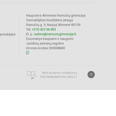
Naujosios Akmenės Ramučių gimnazija
Savivaldybės biudžetinė įstaiga
Ramučių g. 5, Naujoji Akmenė 85159
Tel.
+370 425 56 853
El. p.
rastine@ramuciugimnazija.lt
avivaldybė
Duomenys kaupiami ir saugomi
Juridinių asmenų registre
Įmonės kodas 300008683
Mes kuriame mokykloms
SVETAINESMOKYKLOMS.LT