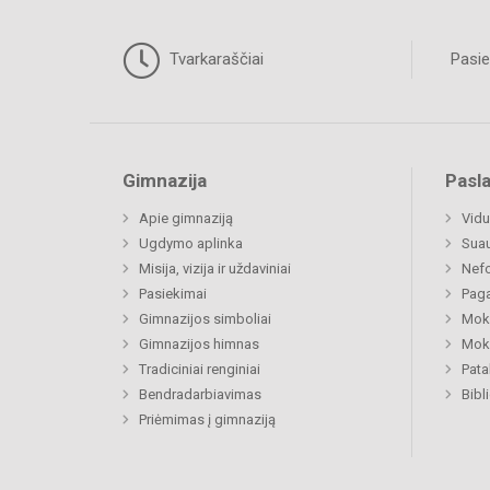
Tvarkaraščiai
Pasie
Gimnazija
Pasl
Apie gimnaziją
Vidu
Ugdymo aplinka
Sua
Misija, vizija ir uždaviniai
Nefo
Pasiekimai
Paga
Gimnazijos simboliai
Moki
Gimnazijos himnas
Moki
Tradiciniai renginiai
Pat
Bendradarbiavimas
Bibl
Priėmimas į gimnaziją