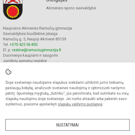
Akmenės rajono savivaldybė
Naujosios Akmenės Ramučių gimnazija
Savivaldybės biudžetinė įstaiga
Ramučių g. 5, Naujoji Akmenė 85159
Tel.
+370 425 56 853
El. p.
rastine@ramuciugimnazija.lt
Duomenys kaupiami ir saugomi
Juridinių asmenų registre
Įmonės kodas 300008683
Šioje svetainėje naudojame slapukus siekdami užtikrinti jums teikiamų
© 2024. Naujosios Akmenės Ramučių gimnazija. Visos teisės saugomos.
paslaugų kokybę, analizuoti svetainės naudojimą ir optimizuoti naršymo
Kopijuoti turinį be raštiško įstaigos administracijos sutikimo griežtai draudžiama.
patirtį. Spustelėję mygtuką „Sutinku“, jūs patvirtinate, kad sutinkate su visų
slapukų naudojimu šioje svetainėje. Jei norite atšaukti arba pakeisti savo
Prieinamumo paraiška
Slapukų valdymas
sutikimus, prašome apsilankyti
slapukų valdymo puslapyje
.
Mes kuriame mokykloms
SVETAINESMOKYKLOMS.LT
NUSTATYMAI