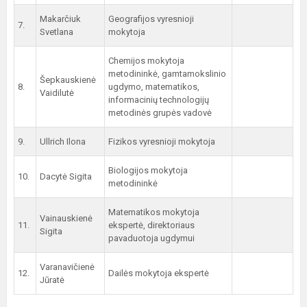
Makarčiuk
Geografijos vyresnioji
7.
Svetlana
mokytoja
Chemijos mokytoja
metodininkė, gamtamokslinio
Šepkauskienė
8.
ugdymo, matematikos,
Vaidilutė
informacinių technologijų
metodinės grupės vadovė
9.
Ullrich Ilona
Fizikos vyresnioji mokytoja
Biologijos mokytoja
10.
Dacytė Sigita
metodininkė
Matematikos mokytoja
Vainauskienė
11.
ekspertė, direktoriaus
Sigita
pavaduotoja ugdymui
Varanavičienė
12.
Dailės mokytoja ekspertė
Jūratė