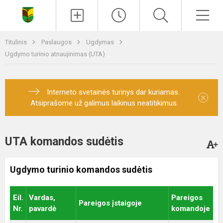
Paieška
Men
Titulinis
Paslaugos
Ugdymas
Ugdymo turinio atnaujinimas (UTA)
Interneto svetainės turinys dar kuriamas.
×
Atsiprašome už galimus laikinus neatitikimus.
UTA komandos sudėtis
Ugdymo turinio komandos sudėtis
Eil.
Vardas,
Pareigos
Pareigos įstaigoje
Nr.
pavardė
komandoje