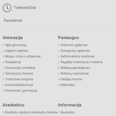
Tvarkaraščiai
Pasiekimai
Gimnazija
Paslaugos
Apie gimnaziją
Vidurinis ugdymas
Ugdymo aplinka
Suaugusių ugdymas
Misija, vizija ir uždaviniai
Neformalusis švietimas
Pasiekimai
Pagalba mokiniams ir tėvams
Gimnazijos simboliai
Mokinių pavėžėjimas
Gimnazijos himnas
Mokinių maitinimas
Tradiciniai renginiai
Patalpų nuoma
Bendradarbiavimas
Biblioteka
Priėmimas į gimnaziją
Ataskaitos
Informacija
Biudžeto vykdymo ataskaitų rinkiniai
Nuorodos