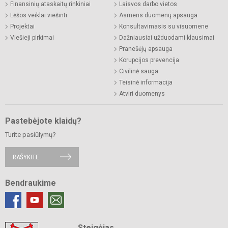
Finansinių ataskaitų rinkiniai
Laisvos darbo vietos
Lėšos veiklai viešinti
Asmens duomenų apsauga
Projektai
Konsultavimasis su visuomene
Viešieji pirkimai
Dažniausiai užduodami klausimai
Pranešėjų apsauga
Korupcijos prevencija
Civilinė sauga
Teisinė informacija
Atviri duomenys
Pastebėjote klaidų?
Turite pasiūlymų?
RAŠYKITE
Bendraukime
Steigėjas