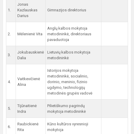
Jonas
1.
Kazlauskas
Gimnazijos direktorius
Darius
Anglų kalbos mokytoja
2.
Mėlenienė Vita
metodininkė, direktoriaus
pavaduotoja
Jokubauskienė
Lietuvių kalbos mokytoja
3.
Dalia
metodininkė
Istorijos mokytoja
metodininkė, socialinio,
Vaitkevičienė
4.
dorinio, meninio, fizinio
Alina
ugdymo, technologijų
metodinės grupės vadovė
Tijūnaitienė
Pilietiškumo pagrindų
5.
Indra
mokytoja metodininkė
Raubickienė
Kūno kultūros vyresnioji
6.
Rita
mokytoja