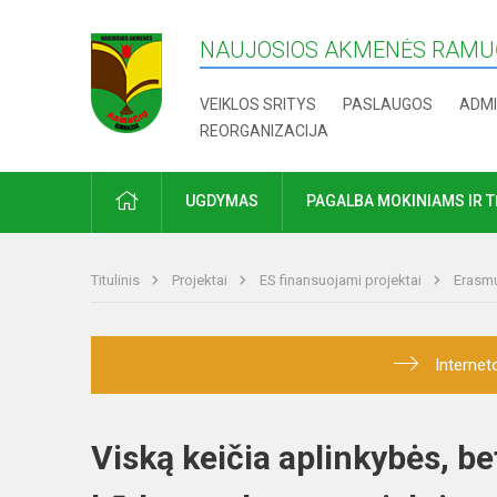
NAUJOSIOS AKMENĖS RAMUČ
VEIKLOS SRITYS
PASLAUGOS
ADMI
REORGANIZACIJA
PRADŽIA
UGDYMAS
PAGALBA MOKINIAMS IR 
Titulinis
Projektai
ES finansuojami projektai
Erasmu
Internet
Viską keičia aplinkybės, b