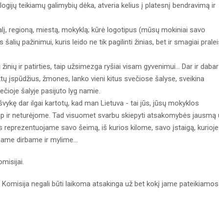
ologijų teikiamų galimybių dėka, atveria kelius į platesnį bendravimą ir
šalį, regioną, miestą, mokyklą; kūrė logotipus (mūsų mokiniai savo
ių pažinimui, kuris leido ne tik pagilinti žinias, bet ir smagiai pralei
inių ir patirties, taip užsimezga ryšiai visam gyvenimui... Dar ir dabar
 įspūdžius, žmones, lanko vieni kitus svečiose šalyse, sveikina
čioje šalyje pasijuto lyg namie.
 išvykę dar ilgai kartotų, kad man Lietuva - tai jūs, jūsų mokyklos
ip ir neturėjome. Tad visuomet svarbu skiepyti atsakomybės jausmą 
 reprezentuojame savo šeimą, iš kurios kilome, savo įstaigą, kurioje
ame dirbame ir mylime...
misijai.
dėl Komisija negali būti laikoma atsakinga už bet kokį jame pateikiamos