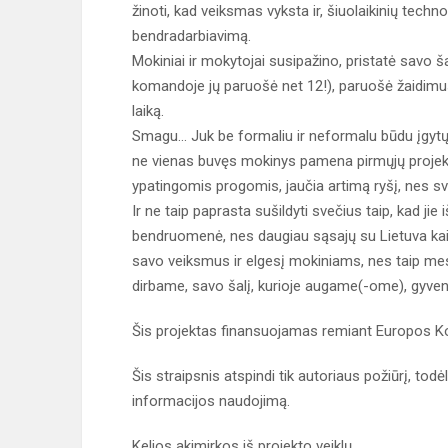
žinoti, kad veiksmas vyksta ir, šiuolaikinių techn
bendradarbiavimą.
Mokiniai ir mokytojai susipažino, pristatė savo 
komandoje jų paruošė net 12!), paruošė žaidimus šal
laiką.
Smagu... Juk be formaliu ir neformalu būdu įgytų ž
ne vienas buvęs mokinys pamena pirmųjų projektų
ypatingomis progomis, jaučia artimą ryšį, nes sve
Ir ne taip paprasta sušildyti svečius taip, kad jie
bendruomenė, nes daugiau sąsajų su Lietuva ka
savo veiksmus ir elgesį mokiniams, nes taip mes
dirbame, savo šalį, kurioje augame(-ome), gyven
Šis projektas finansuojamas remiant Europos Ko
Šis straipsnis atspindi tik autoriaus požiūrį, to
informacijos naudojimą.
Kelios akimirkos iš projekto veiklų