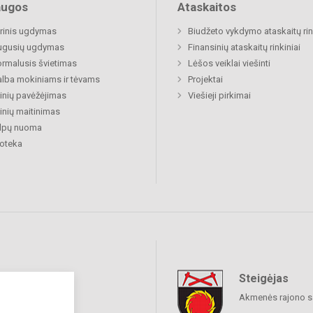
augos
Ataskaitos
rinis ugdymas
Biudžeto vykdymo ataskaitų rin
ugusių ugdymas
Finansinių ataskaitų rinkiniai
rmalusis švietimas
Lėšos veiklai viešinti
lba mokiniams ir tėvams
Projektai
nių pavėžėjimas
Viešieji pirkimai
nių maitinimas
alpų nuoma
ioteka
Steigėjas
raukime
Akmenės rajono s