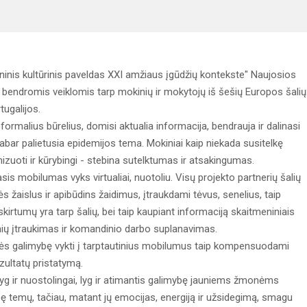
inis kultūrinis paveldas XXI amžiaus įgūdžių kontekste" Naujosios
bendromis veiklomis tarp mokinių ir mokytojų iš šešių Europos šalių
rtugalijos.
formalius būrelius, domisi aktualia informacija, bendrauja ir dalinasi
dabar palietusia epidemijos tema. Mokiniai kaip niekada susitelkę
izuoti ir kūrybingi - stebina sutelktumas ir atsakingumas.
asis mobilumas vyks virtualiai, nuotoliu. Visų projekto partnerių šalių
 žaislus ir apibūdins žaidimus, įtraukdami tėvus, senelius, taip
kirtumų yra tarp šalių, bei taip kaupiant informaciją skaitmeniniais
inių įtraukimas ir komandinio darbo suplanavimas.
turės galimybę vykti į tarptautinius mobilumus taip kompensuodami
zultatų pristatymą.
yg ir nuostolingai, lyg ir atimantis galimybę jauniems žmonėms
ę temų, tačiau, matant jų emocijas, energiją ir užsidegimą, smagu