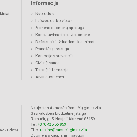
Informacija
kiniai
Nuorodos
Laisvos darbo vietos
Asmens duomenų apsauga
Konsultavimasis su visuomene
Dažniausiai užduodami klausimai
Pranešėjų apsauga
Korupcijos prevencija
Civilinė sauga
Teisinė informacija
Atviri duomenys
Naujosios Akmenės Ramučių gimnazija
Savivaldybės biudžetinė įstaiga
Ramučių g. 5, Naujoji Akmenė 85159
Tel.
+370 425 56 853
El. p.
rastine@ramuciugimnazija.lt
avivaldybė
Duomenys kaupiami ir saugomi