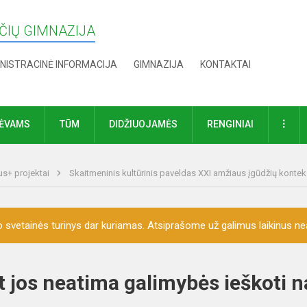
IŲ GIMNAZIJA
NISTRACINĖ INFORMACIJA
GIMNAZIJA
KONTAKTAI
DAU
TĖVAMS
TŪM
DIDŽIUOJAMĖS
RENGINIAI
s+ projektai
Skaitmeninis kultūrinis paveldas XXI amžiaus įgūdžių kontek
o svetainės turinys dar kuriamas. Atsiprašome už galimus laikinus nea
et jos neatima galimybės ieškoti n