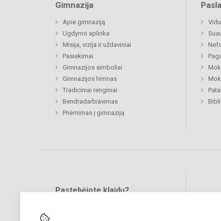
Gimnazija
Pasl
Apie gimnaziją
Vidu
Ugdymo aplinka
Sua
Misija, vizija ir uždaviniai
Nefo
Pasiekimai
Paga
Gimnazijos simboliai
Moki
Gimnazijos himnas
Moki
Tradiciniai renginiai
Pat
Bendradarbiavimas
Bibl
Priėmimas į gimnaziją
Pastebėjote klaidų?
Bend
Turite pasiūlymų?