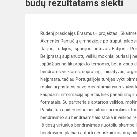
būdų rezultatams siekti
Rudenį prasidėjęs Erasmus+ projektas ,,Skaitmen
Akmenės Ramučių gimnazijoje po truputį pildosi 
Italijos, Turkijos, Ispanijos Lietuvos, Estijos ir Po
Be įprastų suplanuotų veiklų mokiniai buriasi į ne
įspūdžiais ne tik projekto temomis, bet ir visus 
bendroms veikloms, supratingi, iniciatyvūs, organ
Neįprasta, tačiau Portugalijoje turėjęs vykti pirm
mokiniai pristatys savo mėgstamiausius vaikystės
kaupdami informaciją apie tai, kiek panašumų ir s
formatais. Su partneriais aptartos veiklos, mok
Pasikeitus epidemiologinei situacijai mokiniai 
bendravimo su bendraamžiais stoką ir veiklos re
Iš tiesų virtualus bendravimas nuotoliu skamba l
bendravimu plačiau aptarti nesuskaičiuojamą aib