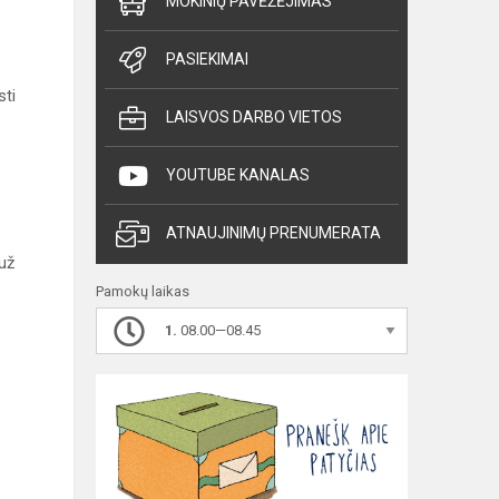
MOKINIŲ PAVĖŽĖJIMAS
PASIEKIMAI
sti
LAISVOS DARBO VIETOS
YOUTUBE KANALAS
ATNAUJINIMŲ PRENUMERATA
už
Pamokų laikas
1.
08.00—08.45