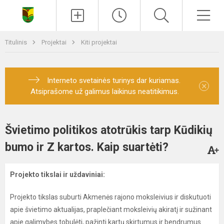
Paieška
Men
Titulinis
Projektai
Kiti projektai
Interneto svetainės turinys dar kuriamas.
×
Atsiprašome už galimus laikinus neatitikimus.
Švietimo politikos atotrūkis tarp Kūdikių
bumo ir Z kartos. Kaip suartėti?
Projekto tikslai ir uždaviniai:
Projekto tikslas suburti Akmenės rajono moksleivius ir diskutuoti
apie švietimo aktualijas, praplečiant moksleivių akiratį ir sužinant
apie galimybes tobulėti, pažinti kartų skirtumus ir bendrumus.