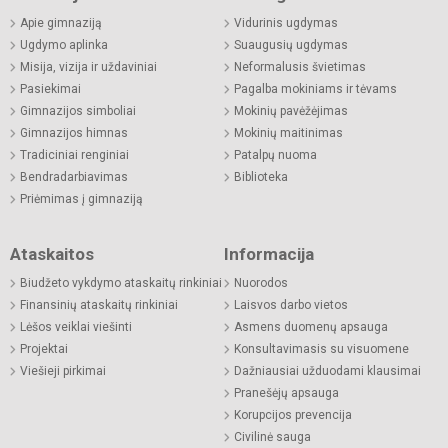
Apie gimnaziją
Vidurinis ugdymas
Ugdymo aplinka
Suaugusių ugdymas
Misija, vizija ir uždaviniai
Neformalusis švietimas
Pasiekimai
Pagalba mokiniams ir tėvams
Gimnazijos simboliai
Mokinių pavėžėjimas
Gimnazijos himnas
Mokinių maitinimas
Tradiciniai renginiai
Patalpų nuoma
Bendradarbiavimas
Biblioteka
Priėmimas į gimnaziją
Ataskaitos
Informacija
Biudžeto vykdymo ataskaitų rinkiniai
Nuorodos
Finansinių ataskaitų rinkiniai
Laisvos darbo vietos
Lėšos veiklai viešinti
Asmens duomenų apsauga
Projektai
Konsultavimasis su visuomene
Viešieji pirkimai
Dažniausiai užduodami klausimai
Pranešėjų apsauga
Korupcijos prevencija
Civilinė sauga