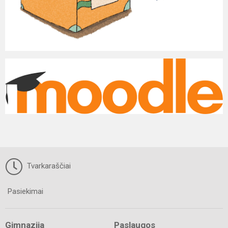
Tvarkaraščiai
Pasiekimai
Gimnazija
Paslaugos