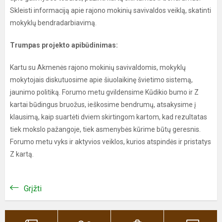
Skleisti informaciją apie rajono mokinių savivaldos veiklą, skatinti
mokyklų bendradarbiavimą.
Trumpas projekto apibūdinimas:
Kartu su Akmenės rajono mokinių savivaldomis, mokyklų
mokytojais diskutuosime apie šiuolaikinę švietimo sistemą,
jaunimo politiką. Forumo metu gvildensime Kūdikio bumo ir Z
kartai būdingus bruožus, ieškosime bendrumų, atsakysime į
klausimą, kaip suartėti dviem skirtingom kartom, kad rezultatas
tiek mokslo pažangoje, tiek asmenybės kūrime būtų geresnis.
Forumo metu vyks ir aktyvios veiklos, kurios atspindės ir pristatys
Z kartą.
Grįžti