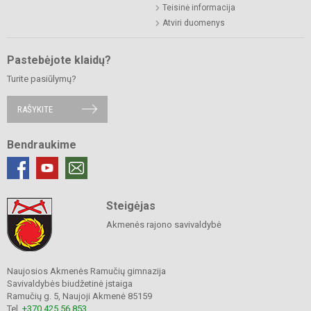
Teisinė informacija
Atviri duomenys
Pastebėjote klaidų?
Turite pasiūlymų?
RAŠYKITE
Bendraukime
Steigėjas
Akmenės rajono savivaldybė
Naujosios Akmenės Ramučių gimnazija
Savivaldybės biudžetinė įstaiga
Ramučių g. 5, Naujoji Akmenė 85159
Tel.
+370 425 56 853