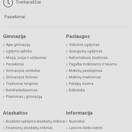
Tvarkaraščiai
Pasiekimai
Gimnazija
Paslaugos
Apie gimnaziją
Vidurinis ugdymas
Ugdymo aplinka
Suaugusių ugdymas
Misija, vizija ir uždaviniai
Neformalusis švietimas
Pasiekimai
Pagalba mokiniams ir tėvams
Gimnazijos simboliai
Mokinių pavėžėjimas
Gimnazijos himnas
Mokinių maitinimas
Tradiciniai renginiai
Patalpų nuoma
Bendradarbiavimas
Biblioteka
Priėmimas į gimnaziją
Ataskaitos
Informacija
Biudžeto vykdymo ataskaitų rinkiniai
Nuorodos
Finansinių ataskaitų rinkiniai
Laisvos darbo vietos