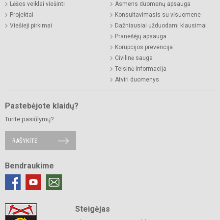
Lėšos veiklai viešinti
Asmens duomenų apsauga
Projektai
Konsultavimasis su visuomene
Viešieji pirkimai
Dažniausiai užduodami klausimai
Pranešėjų apsauga
Korupcijos prevencija
Civilinė sauga
Teisinė informacija
Atviri duomenys
Pastebėjote klaidų?
Turite pasiūlymų?
RAŠYKITE
Bendraukime
Steigėjas