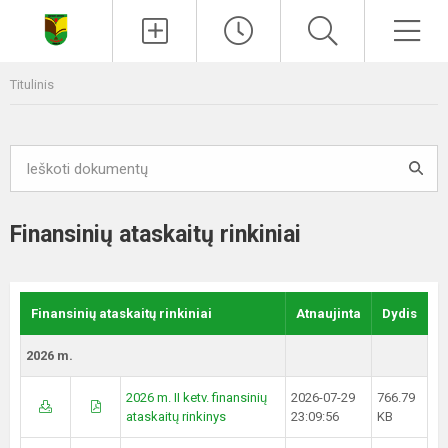
Paieška
Men
Titulinis
Finansinių ataskaitų rinkiniai
Finansinių ataskaitų rinkiniai
Atnaujinta
Dydis
2026 m.
2026 m. II ketv. finansinių
2026-07-29
766.79
ataskaitų rinkinys
23:09:56
KB