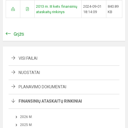
2013 m. III ketv. finansinių
2024-09-01
840.89
ataskaitų rinkinys
18:14:09
KB
Grįžti
VISI FAILAI
NUOSTATAI
PLANAVIMO DOKUMENTAI
FINANSINIŲ ATASKAITŲ RINKINIAI
2026 M.
2025 M.