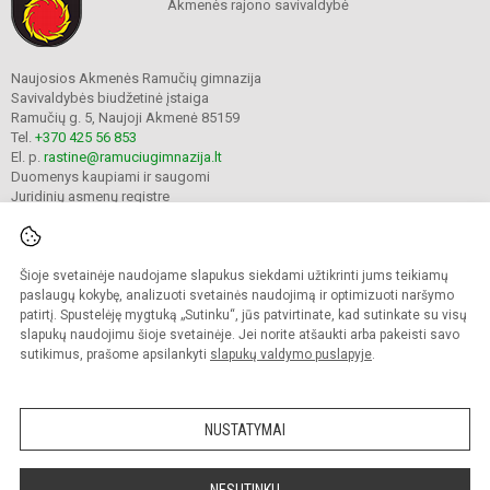
Akmenės rajono savivaldybė
Naujosios Akmenės Ramučių gimnazija
Savivaldybės biudžetinė įstaiga
Ramučių g. 5, Naujoji Akmenė 85159
Tel.
+370 425 56 853
El. p.
rastine@ramuciugimnazija.lt
Duomenys kaupiami ir saugomi
Juridinių asmenų registre
Įmonės kodas 300008683
Šioje svetainėje naudojame slapukus siekdami užtikrinti jums teikiamų
© 2024. Naujosios Akmenės Ramučių gimnazija. Visos teisės saugomos.
paslaugų kokybę, analizuoti svetainės naudojimą ir optimizuoti naršymo
Kopijuoti turinį be raštiško įstaigos administracijos sutikimo griežtai draudžiama.
patirtį. Spustelėję mygtuką „Sutinku“, jūs patvirtinate, kad sutinkate su visų
slapukų naudojimu šioje svetainėje. Jei norite atšaukti arba pakeisti savo
Prieinamumo paraiška
Slapukų valdymas
sutikimus, prašome apsilankyti
slapukų valdymo puslapyje
.
Mes kuriame mokykloms
SVETAINESMOKYKLOMS.LT
NUSTATYMAI
NESUTINKU