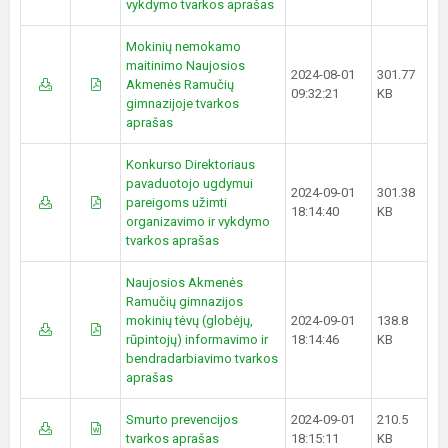
vykdymo tvarkos aprašas
Mokinių nemokamo
maitinimo Naujosios
2024-08-01
301.77
Akmenės Ramučių
09:32:21
KB
gimnazijoje tvarkos
aprašas
Konkurso Direktoriaus
pavaduotojo ugdymui
2024-09-01
301.38
pareigoms užimti
18:14:40
KB
organizavimo ir vykdymo
tvarkos aprašas
Naujosios Akmenės
Ramučių gimnazijos
mokinių tėvų (globėjų,
2024-09-01
138.8
rūpintojų) informavimo ir
18:14:46
KB
bendradarbiavimo tvarkos
aprašas
Smurto prevencijos
2024-09-01
210.5
tvarkos aprašas
18:15:11
KB