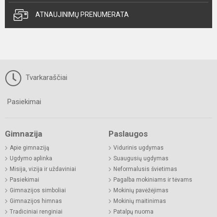
ATNAUJINIMŲ PRENUMERATA
Tvarkaraščiai
Pasiekimai
Gimnazija
Paslaugos
Apie gimnaziją
Vidurinis ugdymas
Ugdymo aplinka
Suaugusių ugdymas
Misija, vizija ir uždaviniai
Neformalusis švietimas
Pasiekimai
Pagalba mokiniams ir tėvams
Gimnazijos simboliai
Mokinių pavėžėjimas
Gimnazijos himnas
Mokinių maitinimas
Tradiciniai renginiai
Patalpų nuoma