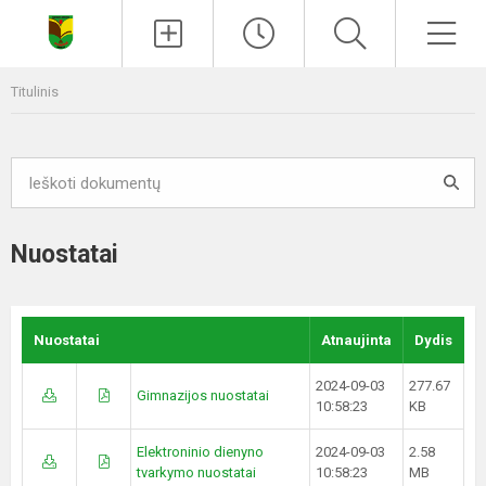
Paieška
Men
Titulinis
Nuostatai
Nuostatai
Atnaujinta
Dydis
2024-09-03
277.67
Gimnazijos nuostatai
10:58:23
KB
Elektroninio dienyno
2024-09-03
2.58
tvarkymo nuostatai
10:58:23
MB