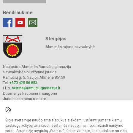
Bendraukime
Steigėjas
Akmenės rajono savivaldybė
Naujosios Akmenės Ramučių gimnazija
Savivaldybės biudžetinė įstaiga
Ramučių g. 5, Naujoji Akmenė 85159
Tel.
+370 425 56 853
El. p.
rastine@ramuciugimnazija.lt
Duomenys kaupiami ir saugomi
Juridinių asmenų registre
Įmonės kodas 300008683
Šioje svetainėje naudojame slapukus siekdami užtikrinti jums teikiamų
© 2024. Naujosios Akmenės Ramučių gimnazija. Visos teisės saugomos.
paslaugų kokybę, analizuoti svetainės naudojimą ir optimizuoti naršymo
Kopijuoti turinį be raštiško įstaigos administracijos sutikimo griežtai draudžiama.
patirtį. Spustelėję mygtuką „Sutinku“, jūs patvirtinate, kad sutinkate su visų