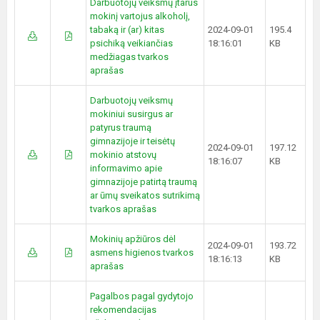
Darbuotojų veiksmų įtarus
mokinį vartojus alkoholį,
tabaką ir (ar) kitas
2024-09-01
195.4
psichiką veikiančias
18:16:01
KB
medžiagas tvarkos
aprašas
Darbuotojų veiksmų
mokiniui susirgus ar
patyrus traumą
gimnazijoje ir teisėtų
2024-09-01
197.12
mokinio atstovų
18:16:07
KB
informavimo apie
gimnazijoje patirtą traumą
ar ūmų sveikatos sutrikimą
tvarkos aprašas
Mokinių apžiūros dėl
2024-09-01
193.72
asmens higienos tvarkos
18:16:13
KB
aprašas
Pagalbos pagal gydytojo
rekomendacijas