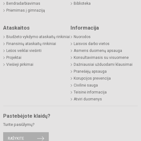
Bendradarbiavimas
Biblioteka
Priėmimas į gimnaziją
Ataskaitos
Informacija
Biudžeto vykdymo ataskaitų rinkiniai
Nuorodos
Finansinių ataskaitų rinkiniai
Laisvos darbo vietos
Lėšos veiklai viešinti
Asmens duomenų apsauga
Projektai
Konsultavimasis su visuomene
Viešieji pirkimai
Dažniausiai užduodami klausimai
Pranešėjų apsauga
Korupcijos prevencija
Civilinė sauga
Teisinė informacija
Atviri duomenys
Pastebėjote klaidų?
Turite pasiūlymų?
RAŠYKITE