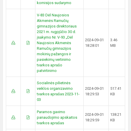
komisijos sudarymo
V-83 Dėl Naujosios
Akmenės Ramučių
gimnazijos direktoriaus
2021 m. rugpjūčio 30 d.
įsakymo Nr. V-93 „Dėl
2024-09-01
3.46
Naujosios Akmenės
18:28:01
MB
Ramučių gimnazijos
mokinių pažangos ir
pasiekimų vertinimo
tvarkos aprašo
patvirtinimo
Socialinės pilietinės
veiklos organizavimo
2024-09-01
517.41
tvarkos aprašas 2023-11-
18:29:53
KB
03
Paramos gavimo
2024-09-01
138.21
panaudojimo apskaitos
18:29:59
KB
tvarkos aprašas