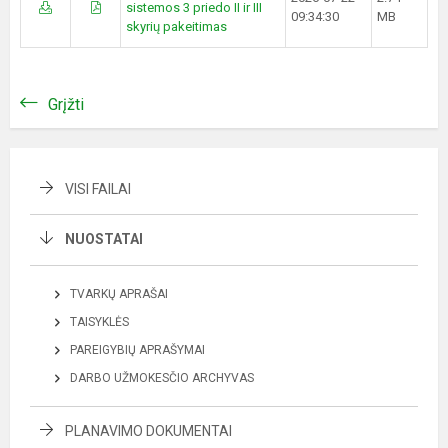
sistemos 3 priedo II ir III
09:34:30
MB
skyrių pakeitimas
Grįžti
VISI FAILAI
NUOSTATAI
TVARKŲ APRAŠAI
TAISYKLĖS
PAREIGYBIŲ APRAŠYMAI
DARBO UŽMOKESČIO ARCHYVAS
PLANAVIMO DOKUMENTAI