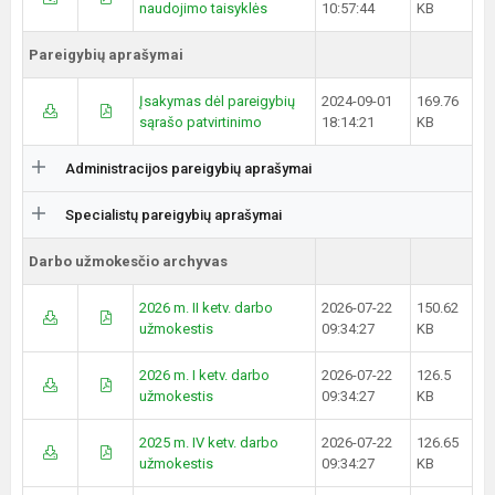
naudojimo taisyklės
10:57:44
KB
Pareigybių aprašymai
Įsakymas dėl pareigybių
2024-09-01
169.76
sąrašo patvirtinimo
18:14:21
KB
Administracijos pareigybių aprašymai
Specialistų pareigybių aprašymai
Darbo užmokesčio archyvas
2026 m. II ketv. darbo
2026-07-22
150.62
užmokestis
09:34:27
KB
2026 m. I ketv. darbo
2026-07-22
126.5
užmokestis
09:34:27
KB
2025 m. IV ketv. darbo
2026-07-22
126.65
užmokestis
09:34:27
KB