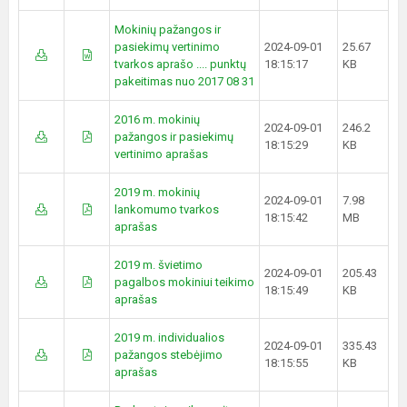
Mokinių pažangos ir
pasiekimų vertinimo
2024-09-01
25.67
tvarkos aprašo .... punktų
18:15:17
KB
pakeitimas nuo 2017 08 31
2016 m. mokinių
2024-09-01
246.2
pažangos ir pasiekimų
18:15:29
KB
vertinimo aprašas
2019 m. mokinių
2024-09-01
7.98
lankomumo tvarkos
18:15:42
MB
aprašas
2019 m. švietimo
2024-09-01
205.43
pagalbos mokiniui teikimo
18:15:49
KB
aprašas
2019 m. individualios
2024-09-01
335.43
pažangos stebėjimo
18:15:55
KB
aprašas