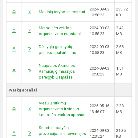
2024-09-03
233.72
Mokinių tarybos nuostatai
10:58:23
KB
Metodinės veiklos
2024-09-03
2.42
organizavimo nuostatai
10:58:23
MB
Dėl lygių galimybių
2024-09-03
2.68
politikos patvirtinimo
10:58:23
MB
Naujosios Akmenės
2024-09-03
1.51
Ramučių gimnazijos
10:58:23
MB
pareigybių sąrašas
Tvarkų aprašai
Viešųjų pirkimų
2025-05-16
2.28
organizavimo ir vidaus
13:46:07
MB
kontrolės tvarkos aprašas
Smurto ir patyčių
2024-09-03
210.5
prevencijos ir intervencijos
12:35:24
KB