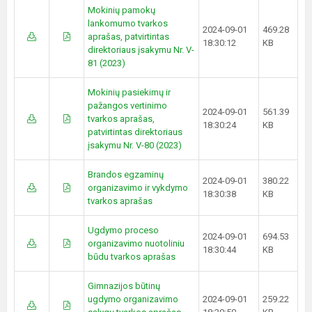
Mokinių pamokų
lankomumo tvarkos
2024-09-01
469.28
aprašas, patvirtintas
18:30:12
KB
direktoriaus įsakymu Nr. V-
81 (2023)
Mokinių pasiekimų ir
pažangos vertinimo
2024-09-01
561.39
tvarkos aprašas,
18:30:24
KB
patvirtintas direktoriaus
įsakymu Nr. V-80 (2023)
Brandos egzaminų
2024-09-01
380.22
organizavimo ir vykdymo
18:30:38
KB
tvarkos aprašas
Ugdymo proceso
2024-09-01
694.53
organizavimo nuotoliniu
18:30:44
KB
būdu tvarkos aprašas
Gimnazijos būtinų
ugdymo organizavimo
2024-09-01
259.22