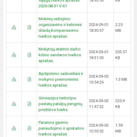
sąlygų tvarkos aprašas
18:30:50
KB
2020-08-31 V-61
Mokinių vežiojimo
organizavimo ir kelionės
2024-09-01
2.25
išlaidų kompensavimo
18:30:57
MB
tvarkos aprašas
Mokytojų etatinio darbo
2024-09-01
203.57
krūvio sandaros tvarkos
18:31:03
KB
aprašas
Aprūpinimo vadovėliais ir
2024-09-03
mokymo priemonėmis
1.3 MB
10:54:26
tvarkos aprašas
Gimnazijos teritorijos
2024-09-03
220.9
pastatų patalpų įrenginių
11:47:32
KB
priežiūros tvarka
Paramos gavimo
2024-09-03
1.59
panaudojimo ir apskaitos
10:55:52
MB
tvarkos aprašas