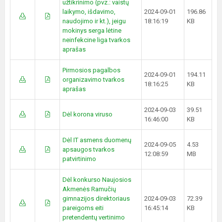
užtikrinimo (pvz.: vaistų
laikymo, išdavimo,
2024-09-01
196.86
naudojimo ir kt.), jeigu
18:16:19
KB
mokinys serga lėtine
neinfekcine liga tvarkos
aprašas
Pirmosios pagalbos
2024-09-01
194.11
organizavimo tvarkos
18:16:25
KB
aprašas
2024-09-03
39.51
Dėl korona viruso
16:46:00
KB
Dėl IT asmens duomenų
2024-09-05
4.53
apsaugos tvarkos
12:08:59
MB
patvirtinimo
Dėl konkurso Naujosios
Akmenės Ramučių
gimnazijos direktoriaus
2024-09-03
72.39
pareigoms eiti
16:45:14
KB
pretendentų vertinimo