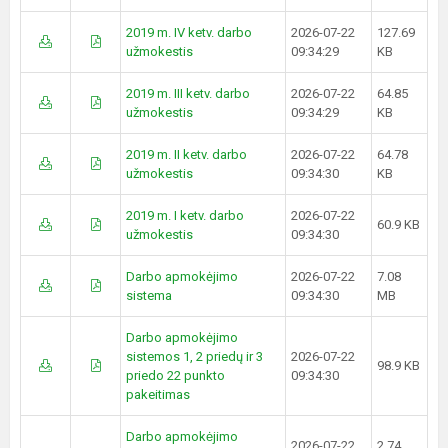
2019 m. IV ketv. darbo
2026-07-22
127.69
užmokestis
09:34:29
KB
2019 m. III ketv. darbo
2026-07-22
64.85
užmokestis
09:34:29
KB
2019 m. II ketv. darbo
2026-07-22
64.78
užmokestis
09:34:30
KB
2019 m. I ketv. darbo
2026-07-22
60.9 KB
užmokestis
09:34:30
Darbo apmokėjimo
2026-07-22
7.08
sistema
09:34:30
MB
Darbo apmokėjimo
sistemos 1, 2 priedų ir 3
2026-07-22
98.9 KB
priedo 22 punkto
09:34:30
pakeitimas
Darbo apmokėjimo
2026-07-22
2.74