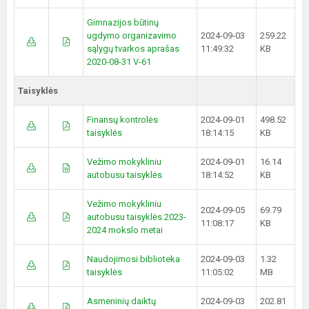
Gimnazijos būtinų
ugdymo organizavimo
2024-09-03
259.22
sąlygų tvarkos aprašas
11:49:32
KB
2020-08-31 V-61
Taisyklės
Finansų kontrolės
2024-09-01
498.52
taisyklės
18:14:15
KB
Vežimo mokykliniu
2024-09-01
16.14
autobusu taisyklės
18:14:52
KB
Vežimo mokykliniu
2024-09-05
69.79
autobusu taisyklės 2023-
11:08:17
KB
2024 mokslo metai
Naudojimosi biblioteka
2024-09-03
1.32
taisyklės
11:05:02
MB
Asmeninių daiktų
2024-09-03
202.81