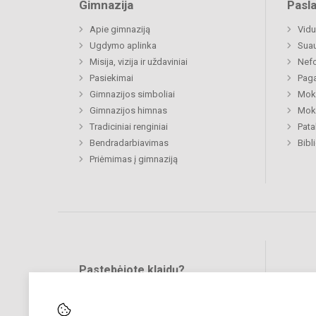
Gimnazija
Pasl
Apie gimnaziją
Vidu
Ugdymo aplinka
Sua
Misija, vizija ir uždaviniai
Nefo
Pasiekimai
Paga
Gimnazijos simboliai
Moki
Gimnazijos himnas
Moki
Tradiciniai renginiai
Pat
Bendradarbiavimas
Bibl
Priėmimas į gimnaziją
Pastebėjote klaidų?
Bend
Turite pasiūlymų?