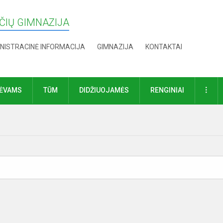
IŲ GIMNAZIJA
NISTRACINĖ INFORMACIJA
GIMNAZIJA
KONTAKTAI
DAU
TĖVAMS
TŪM
DIDŽIUOJAMĖS
RENGINIAI