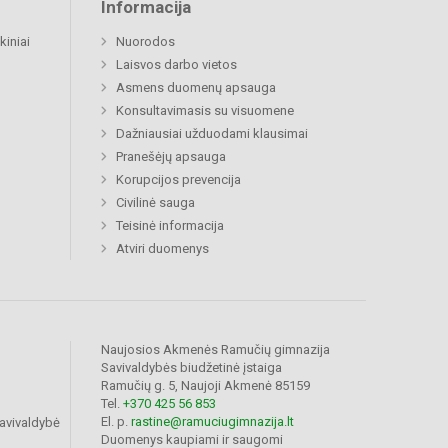
Informacija
kiniai
Nuorodos
Laisvos darbo vietos
Asmens duomenų apsauga
Konsultavimasis su visuomene
Dažniausiai užduodami klausimai
Pranešėjų apsauga
Korupcijos prevencija
Civilinė sauga
Teisinė informacija
Atviri duomenys
Naujosios Akmenės Ramučių gimnazija
Savivaldybės biudžetinė įstaiga
Ramučių g. 5, Naujoji Akmenė 85159
Tel.
+370 425 56 853
El. p.
rastine@ramuciugimnazija.lt
avivaldybė
Duomenys kaupiami ir saugomi