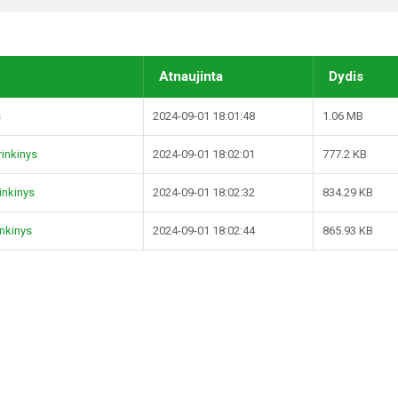
Atnaujinta
Dydis
s
2024-09-01 18:01:48
1.06 MB
rinkinys
2024-09-01 18:02:01
777.2 KB
rinkinys
2024-09-01 18:02:32
834.29 KB
inkinys
2024-09-01 18:02:44
865.93 KB