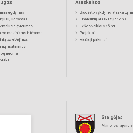
augos
Ataskaitos
rinis ugdymas
Biudžeto vykdymo ataskaitų rin
ugusių ugdymas
Finansinių ataskaitų rinkiniai
rmalusis švietimas
Lėšos veiklai viešinti
lba mokiniams ir tėvams
Projektai
nių pavėžėjimas
Viešieji pirkimai
nių maitinimas
alpų nuoma
ioteka
Steigėjas
raukime
Akmenės rajono s