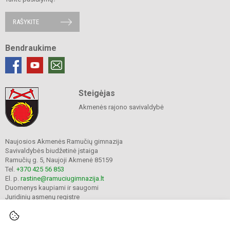
RAŠYKITE
Bendraukime
Steigėjas
Akmenės rajono savivaldybė
Naujosios Akmenės Ramučių gimnazija
Savivaldybės biudžetinė įstaiga
Ramučių g. 5, Naujoji Akmenė 85159
Tel.
+370 425 56 853
El. p.
rastine@ramuciugimnazija.lt
Duomenys kaupiami ir saugomi
Juridinių asmenų registre
Įmonės kodas 300008683