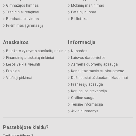
Gimnazijos himnas
Mokinių maitinimas
Tradiciniai renginiai
Patalpų nuoma
Bendradarbiavimas
Biblioteka
Priėmimas į gimnaziją
Ataskaitos
Informacija
Biudžeto vykdymo ataskaitų rinkiniai
Nuorodos
Finansinių ataskaitų rinkiniai
Laisvos darbo vietos
Lėšos veiklai viešinti
Asmens duomenų apsauga
Projektai
Konsultavimasis su visuomene
Viešieji pirkimai
Dažniausiai užduodami klausimai
Pranešėjų apsauga
Korupcijos prevencija
Civilinė sauga
Teisinė informacija
Atviri duomenys
Pastebėjote klaidų?
Turite pasiūlymų?