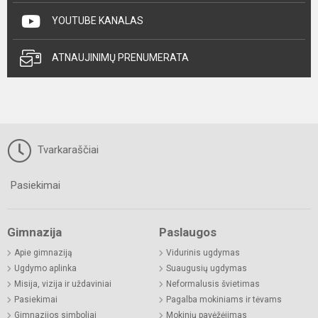
YOUTUBE KANALAS
ATNAUJINIMŲ PRENUMERATA
Tvarkaraščiai
Pasiekimai
Gimnazija
Paslaugos
Apie gimnaziją
Vidurinis ugdymas
Ugdymo aplinka
Suaugusių ugdymas
Misija, vizija ir uždaviniai
Neformalusis švietimas
Pasiekimai
Pagalba mokiniams ir tėvams
Gimnazijos simboliai
Mokinių pavėžėjimas