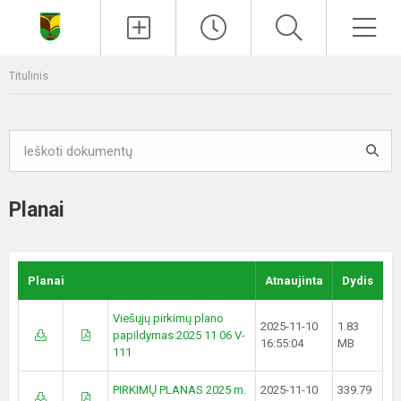
Paieška
Men
Titulinis
Planai
Planai
Atnaujinta
Dydis
Viešųjų pirkimų plano
2025-11-10
1.83
papildymas 2025 11 06 V-
16:55:04
MB
111
PIRKIMŲ PLANAS 2025 m.
2025-11-10
339.79