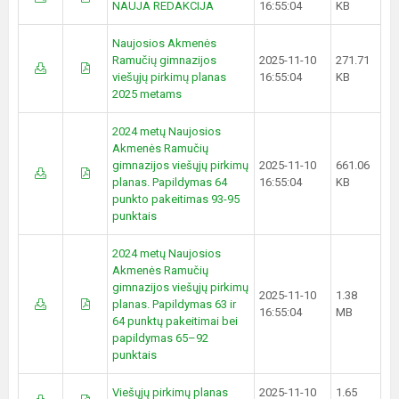
NAUJA REDAKCIJA
16:55:04
KB
Naujosios Akmenės
Ramučių gimnazijos
2025-11-10
271.71
viešųjų pirkimų planas
16:55:04
KB
2025 metams
2024 metų Naujosios
Akmenės Ramučių
gimnazijos viešųjų pirkimų
2025-11-10
661.06
planas. Papildymas 64
16:55:04
KB
punkto pakeitimas 93-95
punktais
2024 metų Naujosios
Akmenės Ramučių
gimnazijos viešųjų pirkimų
2025-11-10
1.38
planas. Papildymas 63 ir
16:55:04
MB
64 punktų pakeitimai bei
papildymas 65–92
punktais
Viešųjų pirkimų planas
2025-11-10
1.65