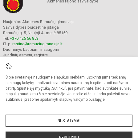
Akmenės rajono savivaldybė
Naujosios Akmenės Ramučių gimnazija
Savivaldybės biudžetinė įstaiga
Ramučių g. 5, Naujoji Akmenė 85159
Tel.
+370 425 56 853
El. p.
rastine@ramuciugimnazija.lt
Duomenys kaupiami ir saugomi
Juridinių asmenų registre
Įmonės kodas 300008683
Šioje svetainėje naudojame slapukus siekdami užtikrinti jums teikiamų
© 2024. Naujosios Akmenės Ramučių gimnazija. Visos teisės saugomos.
paslaugų kokybę, analizuoti svetainės naudojimą ir optimizuoti naršymo
Kopijuoti turinį be raštiško įstaigos administracijos sutikimo griežtai draudžiama.
patirtį. Spustelėję mygtuką „Sutinku“, jūs patvirtinate, kad sutinkate su visų
slapukų naudojimu šioje svetainėje. Jei norite atšaukti arba pakeisti savo
Prieinamumo paraiška
Slapukų valdymas
sutikimus, prašome apsilankyti
slapukų valdymo puslapyje
.
Mes kuriame mokykloms
SVETAINESMOKYKLOMS.LT
NUSTATYMAI
NESUTINKU