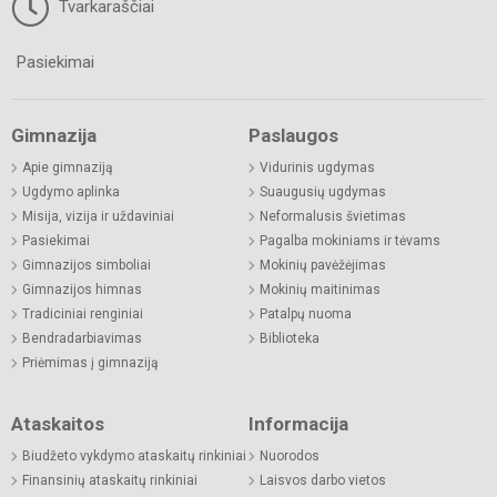
Tvarkaraščiai
Pasiekimai
Gimnazija
Paslaugos
Apie gimnaziją
Vidurinis ugdymas
Ugdymo aplinka
Suaugusių ugdymas
Misija, vizija ir uždaviniai
Neformalusis švietimas
Pasiekimai
Pagalba mokiniams ir tėvams
Gimnazijos simboliai
Mokinių pavėžėjimas
Gimnazijos himnas
Mokinių maitinimas
Tradiciniai renginiai
Patalpų nuoma
Bendradarbiavimas
Biblioteka
Priėmimas į gimnaziją
Ataskaitos
Informacija
Biudžeto vykdymo ataskaitų rinkiniai
Nuorodos
Finansinių ataskaitų rinkiniai
Laisvos darbo vietos