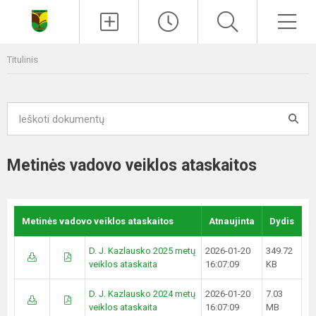
Paieška
Men
Titulinis
Metinės vadovo veiklos ataskaitos
Metinės vadovo veiklos ataskaitos
Atnaujinta
Dydis
D. J. Kazlausko 2025 metų
2026-01-20
349.72
veiklos ataskaita
16:07:09
KB
D. J. Kazlausko 2024 metų
2026-01-20
7.03
veiklos ataskaita
16:07:09
MB