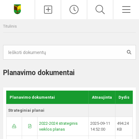
Paieška
Men
Titulinis
Planavimo dokumentai
Planavimo dokumentai
Atnaujinta
Dydis
Strateginiai planai
2022-2024 strateginis
2025-09-11
494.24
veiklos planas
14:52:00
KB