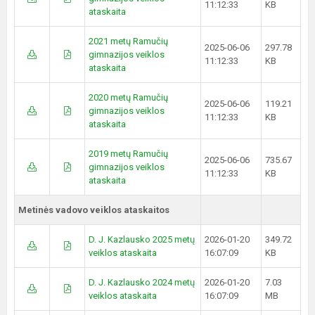
11:12:33
KB
ataskaita
2021 metų Ramučių
2025-06-06
297.78
gimnazijos veiklos
11:12:33
KB
ataskaita
2020 metų Ramučių
2025-06-06
119.21
gimnazijos veiklos
11:12:33
KB
ataskaita
2019 metų Ramučių
2025-06-06
735.67
gimnazijos veiklos
11:12:33
KB
ataskaita
Metinės vadovo veiklos ataskaitos
D. J. Kazlausko 2025 metų
2026-01-20
349.72
veiklos ataskaita
16:07:09
KB
D. J. Kazlausko 2024 metų
2026-01-20
7.03
veiklos ataskaita
16:07:09
MB