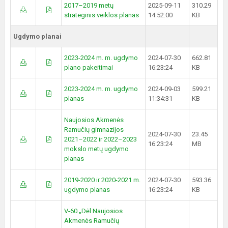
2017–2019 metų
2025-09-11
310.29
strateginis veiklos planas
14:52:00
KB
Ugdymo planai
2023-2024 m. m. ugdymo
2024-07-30
662.81
plano pakeitimai
16:23:24
KB
2023-2024 m. m. ugdymo
2024-09-03
599.21
planas
11:34:31
KB
Naujosios Akmenės
Ramučių gimnazijos
2024-07-30
23.45
2021–2022 ir 2022–2023
16:23:24
MB
mokslo metų ugdymo
planas
2019-2020 ir 2020-2021 m.
2024-07-30
593.36
ugdymo planas
16:23:24
KB
V-60 „Dėl Naujosios
Akmenės Ramučių