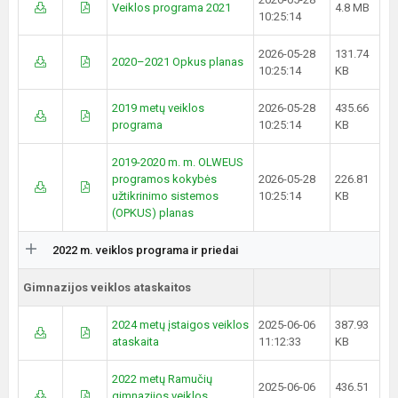
Veiklos programa 2021
4.8 MB
10:25:14
2026-05-28
131.74
2020–2021 Opkus planas
10:25:14
KB
2019 metų veiklos
2026-05-28
435.66
programa
10:25:14
KB
2019-2020 m. m. OLWEUS
programos kokybės
2026-05-28
226.81
užtikrinimo sistemos
10:25:14
KB
(OPKUS) planas
2022 m. veiklos programa ir priedai
Gimnazijos veiklos ataskaitos
2024 metų įstaigos veiklos
2025-06-06
387.93
ataskaita
11:12:33
KB
2022 metų Ramučių
2025-06-06
436.51
gimnazijos veiklos