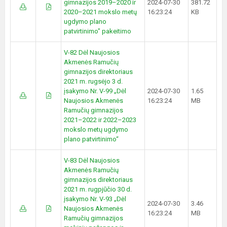
gimnazijos 2019–2020 ir
2024-07-30
381.72
2020–2021 mokslo metų
16:23:24
KB
ugdymo plano
patvirtinimo" pakeitimo
V-82 Dėl Naujosios
Akmenės Ramučių
gimnazijos direktoriaus
2021 m. rugsėjo 3 d.
įsakymo Nr. V-99 „Dėl
2024-07-30
1.65
Naujosios Akmenės
16:23:24
MB
Ramučių gimnazijos
2021–2022 ir 2022–2023
mokslo metų ugdymo
plano patvirtinimo“
V-83 Dėl Naujosios
Akmenės Ramučių
gimnazijos direktoriaus
2021 m. rugpjūčio 30 d.
įsakymo Nr. V-93 „Dėl
2024-07-30
3.46
Naujosios Akmenės
16:23:24
MB
Ramučių gimnazijos