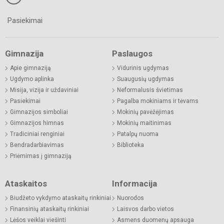
Pasiekimai
Gimnazija
Paslaugos
Apie gimnaziją
Vidurinis ugdymas
Ugdymo aplinka
Suaugusių ugdymas
Misija, vizija ir uždaviniai
Neformalusis švietimas
Pasiekimai
Pagalba mokiniams ir tėvams
Gimnazijos simboliai
Mokinių pavėžėjimas
Gimnazijos himnas
Mokinių maitinimas
Tradiciniai renginiai
Patalpų nuoma
Bendradarbiavimas
Biblioteka
Priėmimas į gimnaziją
Ataskaitos
Informacija
Biudžeto vykdymo ataskaitų rinkiniai
Nuorodos
Finansinių ataskaitų rinkiniai
Laisvos darbo vietos
Lėšos veiklai viešinti
Asmens duomenų apsauga