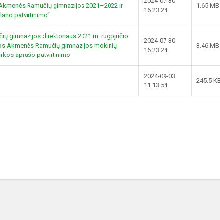
2024-07-30
s Akmenės Ramučių gimnazijos 2021–2022 ir
1.65 MB
16:23:24
ano patvirtinimo“
ų gimnazijos direktoriaus 2021 m. rugpjūčio
2024-07-30
ios Akmenės Ramučių gimnazijos mokinių
3.46 MB
16:23:24
arkos aprašo patvirtinimo
2024-09-03
245.5 K
11:13:54