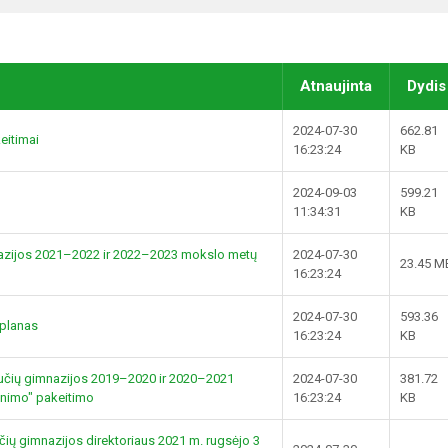
Atnaujinta
Dydis
2024-07-30
662.81
eitimai
16:23:24
KB
2024-09-03
599.21
11:34:31
KB
azijos 2021–2022 ir 2022–2023 mokslo metų
2024-07-30
23.45 M
16:23:24
2024-07-30
593.36
 planas
16:23:24
KB
čių gimnazijos 2019–2020 ir 2020–2021
2024-07-30
381.72
inimo" pakeitimo
16:23:24
KB
ių gimnazijos direktoriaus 2021 m. rugsėjo 3