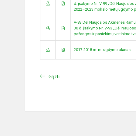
d. įsakymo Nr. V-99 „Dėl Naujosio
2022–2023 mokslo metų ugdymo pl
V-83 Dėl Naujosios Akmenės Ramuči
30 d. įsakymo Nr. V-93 „Dėl Naujos
pažangos ir pasiekimų vertinimo tv
2017-2018 m. m. ugdymo planas
Grįžti