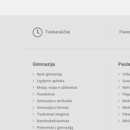
Tvarkaraščiai
Pasie
Gimnazija
Pasl
Apie gimnaziją
Vidu
Ugdymo aplinka
Sua
Misija, vizija ir uždaviniai
Nefo
Pasiekimai
Paga
Gimnazijos simboliai
Moki
Gimnazijos himnas
Moki
Tradiciniai renginiai
Pat
Bendradarbiavimas
Bibl
Priėmimas į gimnaziją