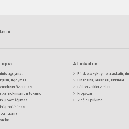
kimai
augos
Ataskaitos
rinis ugdymas
Biudžeto vykdymo ataskaitų rin
ugusių ugdymas
Finansinių ataskaitų rinkiniai
rmalusis švietimas
Lėšos veiklai viešinti
lba mokiniams ir tėvams
Projektai
nių pavėžėjimas
Viešieji pirkimai
nių maitinimas
alpų nuoma
ioteka