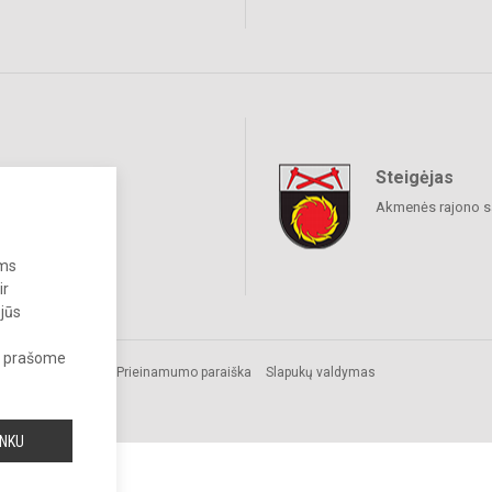
Steigėjas
raukime
Akmenės rajono s
ums
ir
 jūs
s, prašome
mos.
Prieinamumo paraiška
Slapukų valdymas
INKU