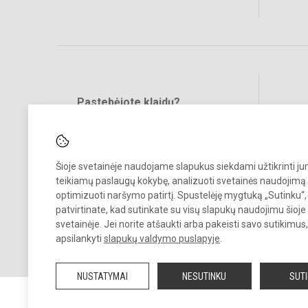
Pastebėjote klaidų?
Bend
Turite pasiūlymų?
RAŠYKITE
Šioje svetainėje naudojame slapukus siekdami užtikrinti j
teikiamų paslaugų kokybę, analizuoti svetainės naudojimą 
optimizuoti naršymo patirtį. Spustelėję mygtuką „Sutinku“,
patvirtinate, kad sutinkate su visų slapukų naudojimu šioje
svetainėje. Jei norite atšaukti arba pakeisti savo sutikimu
© 2024. Naujosios Akmenės Ramučių gimnazija. Visos teisės saugo
apsilankyti
slapukų valdymo puslapyje
.
Kopijuoti turinį be raštiško įstaigos administracijos sutikimo griežtai
draudžiama.
NUSTATYMAI
NESUTINKU
SUT