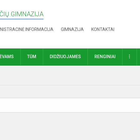
IŲ GIMNAZIJA
NISTRACINĖ INFORMACIJA
GIMNAZIJA
KONTAKTAI
DAU
TĖVAMS
TŪM
DIDŽIUOJAMĖS
RENGINIAI