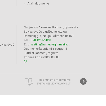
Atviri duomenys
Naujosios Akmenės Ramučių gimnazija
Savivaldybės biudžetinė įstaiga
Ramučių g. 5, Naujoji Akmenė 85159
Tel.
+370 425 56 853
El. p.
rastine@ramuciugimnazija.lt
avivaldybė
Duomenys kaupiami ir saugomi
Juridinių asmenų registre
Įmonės kodas 300008683
Mes kuriame mokykloms
SVETAINESMOKYKLOMS.LT